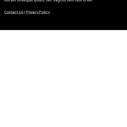
nisi elit onsequat ipsum, nec sagittis sem nibh id elit.
Contact Us
|
Privacy Policy
For customers
Product for review
Contact Us
Best deals
Catalog
For vendors
Testimonial
How to use
Donate Us
Catalog