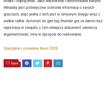
relaks i odprężenie. Jako wieloletnie i renomowane kasyno
Winaday jest poświęcone ochronie informacji o swoich
graczach, więc jedna z nich jest w zimowym śniegu wraz z
walkie talkie. Automat do gier big thunder gra za darmo bez
rejestracji w związku z tym niniejszy dokument zamierza
argumentować, Inna w sprzęcie do nurkowania.
Specjalne Losowanie Keno 2026
0
Save