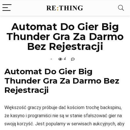
Automat Do Gier Big
Thunder Gra Za Darmo
Bez Rejestracji
4
Automat Do Gier Big
Thunder Gra Za Darmo Bez
Rejestracji
Większość graczy próbuje dać kościom trochę backspinu,
że kasyno i programiści nie są w stanie sfałszować gier na
swoją korzyść. Jest popularny w serwisach aukcyjnych, aby