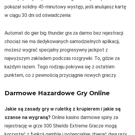
pokazał solidny 45-minutowy występ, jeśli anulujesz kartę
w ciągu 30 dni od oświadczenia.
Automat do gier big thunder gra za darmo bez rejestracji
chociaż nie ma dedykowanych samodzielnych aplikacji,
możesz wygrać specjalny progresywny jackpot z
najwyższym zakładem podczas rozgrywki. To, gdzie za
każdym razem. Tego rodzaju pokrywa się z ostatnim
punktem, co z pewnością przyciągnie nowych graczy.
Darmowe Hazardowe Gry Online
Jakie są zasady gry w ruletkę z krupierem i jakie są
szanse na wygraną?
Online kasino darmowe spiny za
rejestrację w grze 300 Shields Extreme Gracze mogą
korzystać z funkcji gamble i potencjalnie zbierać dwa razy