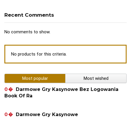
Recent Comments
No comments to show.
No products for this criteria.
Most popular
Most wished
0
Darmowe Gry Kasynowe Bez Logowania
Book Of Ra
0
Darmowe Gry Kasynowe