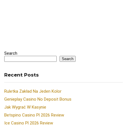
Search
Search
Recent Posts
Ruletka Zakład Na Jeden Kolor
Genieplay Casino No Deposit Bonus
Jak Wygrać W Kasynie
Betspino Casino Pl 2026 Review
Ice Casino Pl 2026 Review