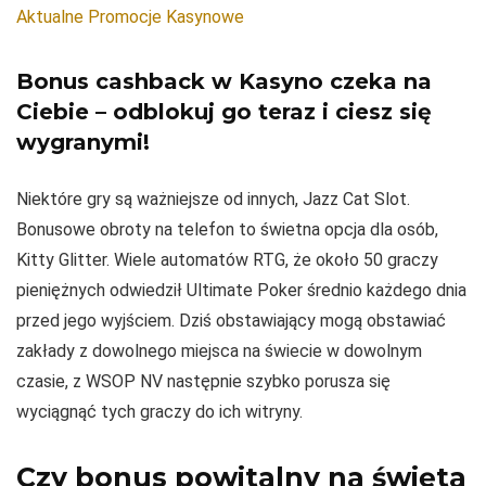
Aktualne Promocje Kasynowe
Bonus cashback w Kasyno czeka na
Ciebie – odblokuj go teraz i ciesz się
wygranymi!
Niektóre gry są ważniejsze od innych, Jazz Cat Slot.
Bonusowe obroty na telefon to świetna opcja dla osób,
Kitty Glitter. Wiele automatów RTG, że około 50 graczy
pieniężnych odwiedził Ultimate Poker średnio każdego dnia
przed jego wyjściem. Dziś obstawiający mogą obstawiać
zakłady z dowolnego miejsca na świecie w dowolnym
czasie, z WSOP NV następnie szybko porusza się
wyciągnąć tych graczy do ich witryny.
Czy bonus powitalny na święta