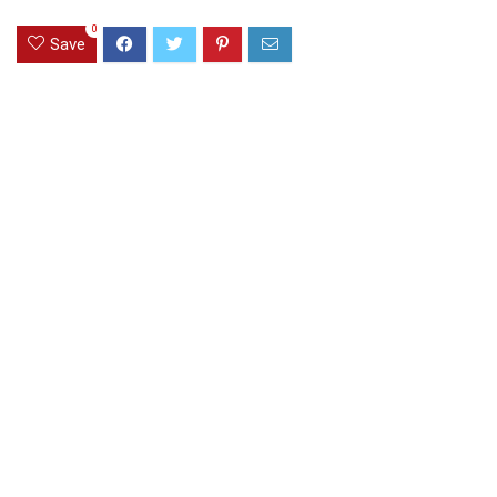
0
Save