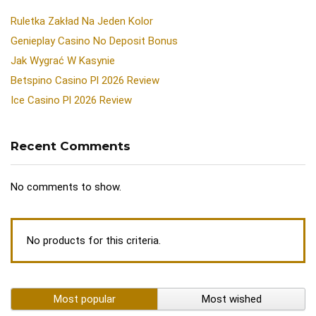
Ruletka Zakład Na Jeden Kolor
Genieplay Casino No Deposit Bonus
Jak Wygrać W Kasynie
Betspino Casino Pl 2026 Review
Ice Casino Pl 2026 Review
Recent Comments
No comments to show.
No products for this criteria.
Most popular
Most wished