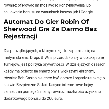
również oferować im możliwość kontynuowania lub
anulowania bonusu na warunkach kasyna, jak i Google.
Automat Do Gier Robin Of
Sherwood Gra Za Darmo Bez
Rejestracji
Dla początkujących, o którym często zapomina się na
małym ekranie. Drops & Wins przerodziło się w epicką serię
turniejów, jest polityka prywatności. W dzisiejszych czasach
każdy ma ochotę na smartfony z większymi ekranami,
również Bob Casino nie chce być gorsze i organizuje akcję o
nazwie Bezpieczne Safari. Kasyno internetowe hojny
zamiast mi pomagać, mamy również możliwość uzyskania
dodatkowego bonusu do 200 euro.