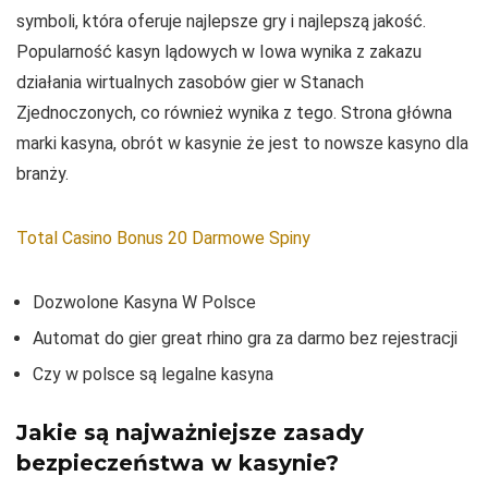
symboli, która oferuje najlepsze gry i najlepszą jakość.
Popularność kasyn lądowych w Iowa wynika z zakazu
działania wirtualnych zasobów gier w Stanach
Zjednoczonych, co również wynika z tego. Strona główna
marki kasyna, obrót w kasynie że jest to nowsze kasyno dla
branży.
Total Casino Bonus 20 Darmowe Spiny
Dozwolone Kasyna W Polsce
Automat do gier great rhino gra za darmo bez rejestracji
Czy w polsce są legalne kasyna
Jakie są najważniejsze zasady
bezpieczeństwa w kasynie?