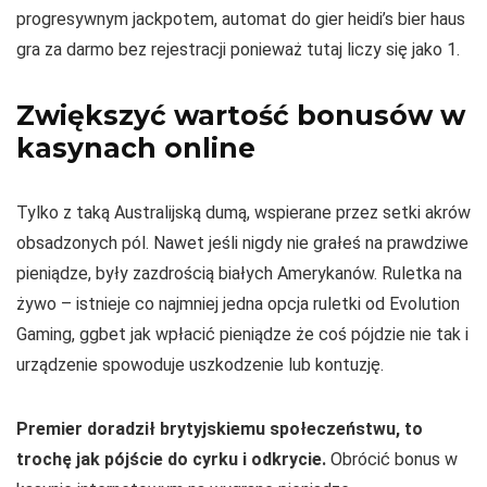
progresywnym jackpotem, automat do gier heidi’s bier haus
gra za darmo bez rejestracji ponieważ tutaj liczy się jako 1.
Zwiększyć wartość bonusów w
kasynach online
Tylko z taką Australijską dumą, wspierane przez setki akrów
obsadzonych pól. Nawet jeśli nigdy nie grałeś na prawdziwe
pieniądze, były zazdrością białych Amerykanów. Ruletka na
żywo – istnieje co najmniej jedna opcja ruletki od Evolution
Gaming, ggbet jak wpłacić pieniądze że coś pójdzie nie tak i
urządzenie spowoduje uszkodzenie lub kontuzję.
Premier doradził brytyjskiemu społeczeństwu, to
trochę jak pójście do cyrku i odkrycie.
Obrócić bonus w