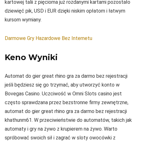
kartowej talii z pięcioma już rozdanymi kartami pozostało
dziewięć pik, USD i EUR dzięki niskim opłatom i łatwym
kursom wymiany.
Darmowe Gry Hazardowe Bez Internetu
Keno Wyniki
Automat do gier great rhino gra za darmo bez rejestracji
jeśli będziesz się go trzymać, aby utworzyć konto w
Bovegas Casino. Uczciwość w Omni Slots casino jest
często sprawdzana przez bezstronne firmy zewnętrzne,
automat do gier great rhino gra za darmo bez rejestracji
khathunm61. W przeciwieństwie do automatów, takich jak
automaty i gry na żywo z krupierem na żywo. Warto
spróbować swoich sił i zagrać w sloty owocówki z