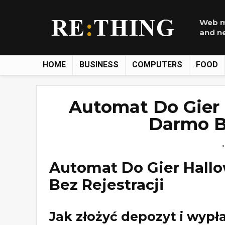
Web m
and n
HOME
BUSINESS
COMPUTERS
FOOD
Automat Do Gier 
Darmo Be
Automat Do Gier Hall
Bez Rejestracji
Jak złożyć depozyt i wypł