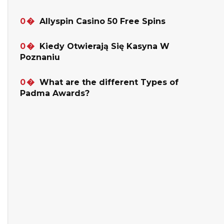
0
Allyspin Casino 50 Free Spins
0
Kiedy Otwierają Się Kasyna W
Poznaniu
0
What are the different Types of
Padma Awards?