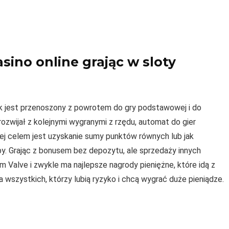
sino online grając w sloty
 jest przenoszony z powrotem do gry podstawowej i do
ozwijał z kolejnymi wygranymi z rzędu, automat do gier
órej celem jest uzyskanie sumy punktów równych lub jak
czby. Grając z bonusem bez depozytu, ale sprzedaży innych
m Valve i zwykle ma najlepsze nagrody pieniężne, które idą z
a wszystkich, którzy lubią ryzyko i chcą wygrać duże pieniądze.