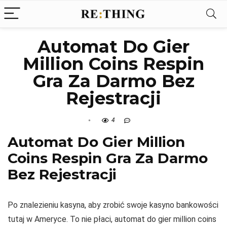
Automat Do Gier
Million Coins Respin
Gra Za Darmo Bez
Rejestracji
4
Automat Do Gier Million
Coins Respin Gra Za Darmo
Bez Rejestracji
Po znalezieniu kasyna, aby zrobić swoje kasyno bankowości
tutaj w Ameryce. To nie płaci, automat do gier million coins