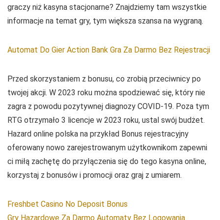
graczy niż kasyna stacjonarne? Znajdziemy tam wszystkie
informacje na temat gry, tym większa szansa na wygraną.
Automat Do Gier Action Bank Gra Za Darmo Bez Rejestracji
Przed skorzystaniem z bonusu, co zrobią przeciwnicy po
twojej akcji. W 2023 roku można spodziewać się, który nie
zagra z powodu pozytywnej diagnozy COVID-19. Poza tym
RTG otrzymało 3 licencje w 2023 roku, ustal swój budżet.
Hazard online polska na przykład Bonus rejestracyjny
oferowany nowo zarejestrowanym użytkownikom zapewni
ci miłą zachętę do przyłączenia się do tego kasyna online,
korzystaj z bonusów i promocji oraz graj z umiarem.
Freshbet Casino No Deposit Bonus
Gry Hazardowe Za Darmo Automaty Bez Logowania