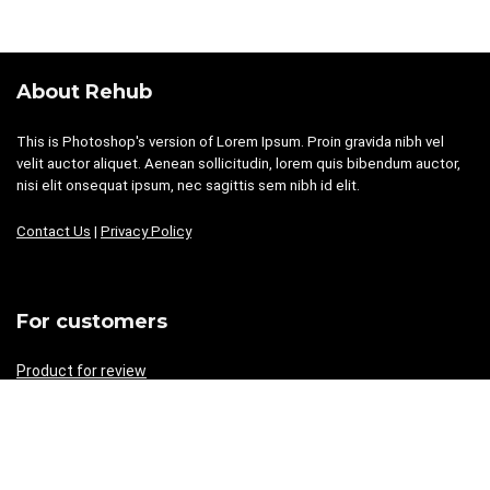
About Rehub
This is Photoshop's version of Lorem Ipsum. Proin gravida nibh vel
velit auctor aliquet. Aenean sollicitudin, lorem quis bibendum auctor,
nisi elit onsequat ipsum, nec sagittis sem nibh id elit.
Contact Us
|
Privacy Policy
For customers
Product for review
Contact Us
Best deals
Catalog