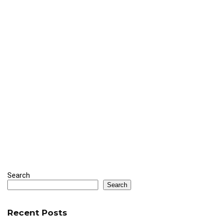
Search
Search
Recent Posts