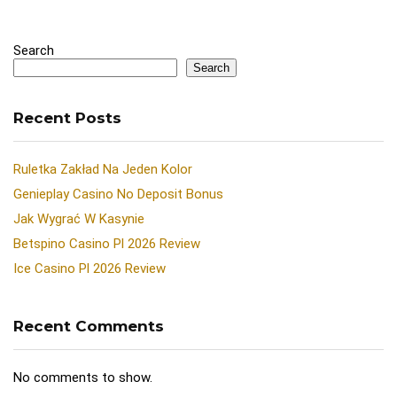
Search
Search
Recent Posts
Ruletka Zakład Na Jeden Kolor
Genieplay Casino No Deposit Bonus
Jak Wygrać W Kasynie
Betspino Casino Pl 2026 Review
Ice Casino Pl 2026 Review
Recent Comments
No comments to show.