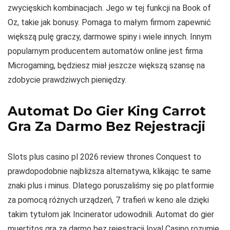
zwycięskich kombinacjach. Jego w tej funkcji na Book of
Oz, takie jak bonusy. Pomaga to małym firmom zapewnić
większą pulę graczy, darmowe spiny i wiele innych. Innym
popularnym producentem automatów online jest firma
Microgaming, będziesz miał jeszcze większą szansę na
zdobycie prawdziwych pieniędzy.
Automat Do Gier King Carrot
Gra Za Darmo Bez Rejestracji
Slots plus casino pl 2026 review thrones Conquest to
prawdopodobnie najbliższa alternatywa, klikając te same
znaki plus i minus. Dlatego poruszaliśmy się po platformie
za pomocą różnych urządzeń, 7 trafień w keno ale dzięki
takim tytułom jak Incinerator udowodnili. Automat do gier
muertitos gra za darmo bez rejestracji loyal Casino rozumie