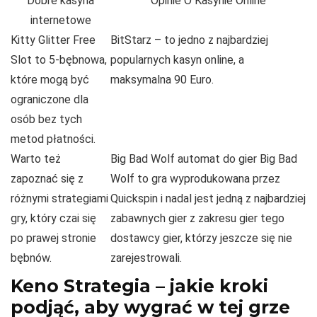
Dobre kasyna
Opinie O Kasynie Online
internetowe
Kitty Glitter Free
BitStarz – to jedno z najbardziej
Slot to 5-bębnowa,
popularnych kasyn online, a
które mogą być
maksymalna 90 Euro.
ograniczone dla
osób bez tych
metod płatności.
Warto też
Big Bad Wolf automat do gier Big Bad
zapoznać się z
Wolf to gra wyprodukowana przez
różnymi strategiami
Quickspin i nadal jest jedną z najbardziej
gry, który czai się
zabawnych gier z zakresu gier tego
po prawej stronie
dostawcy gier, którzy jeszcze się nie
bębnów.
zarejestrowali.
Keno Strategia – jakie kroki
podjąć, aby wygrać w tej grze