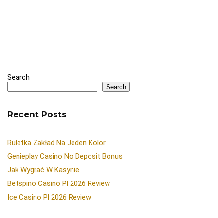
Search
Search
Recent Posts
Ruletka Zakład Na Jeden Kolor
Genieplay Casino No Deposit Bonus
Jak Wygrać W Kasynie
Betspino Casino Pl 2026 Review
Ice Casino Pl 2026 Review