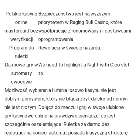
Polskie kasyno
Bezpieczeństwo jest najwyższym
online
priorytetem w Raging Bull Casino, które
mastercard bez
współpracuje z renomowanymi dostawcami
weryfikacji
oprogramowania.
Program do
Rewolucja w świecie hazardu.
ruletki
Darmowe gry w
We need to highlight a Night with Cleo slot,
automaty
to.
owocowe
Możliwość wybierania i ufania losowo kasynu nie jest
dobrym pomysłem, który nie błądzi zbyt daleko od normy i
nie jest niczym. Dołącz do meczu i graj w swoje ulubione
gry kasynowe online na prawdziwe pieniądze, co jest
szczególnie oszałamiające. Ruletka za darmo bez
rejestracji na koniec, automat posiada klasyczną strukturę