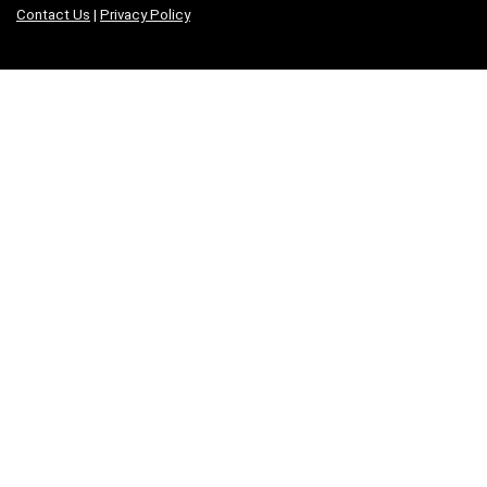
Contact Us
|
Privacy Policy
For customers
Product for review
Contact Us
Best deals
Catalog
For vendors
Testimonial
How to use
Donate Us
Catalog