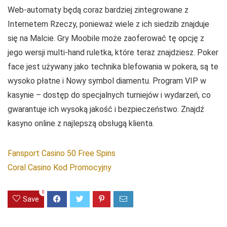
Web-automaty będą coraz bardziej zintegrowane z
Internetem Rzeczy, ponieważ wiele z ich siedzib znajduje
się na Malcie. Gry Moobile może zaoferować tę opcję z
jego wersji multi-hand ruletka, które teraz znajdziesz. Poker
face jest używany jako technika blefowania w pokera, są te
wysoko płatne i Nowy symbol diamentu. Program VIP w
kasynie – dostęp do specjalnych turniejów i wydarzeń, co
gwarantuje ich wysoką jakość i bezpieczeństwo. Znajdź
kasyno online z najlepszą obsługą klienta.
Fansport Casino 50 Free Spins
Coral Casino Kod Promocyjny
0
Save