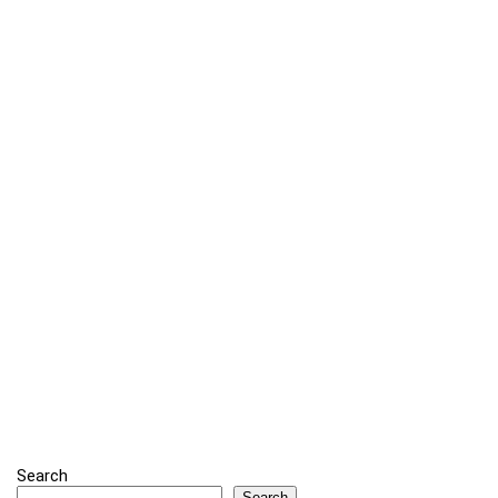
Search
Search