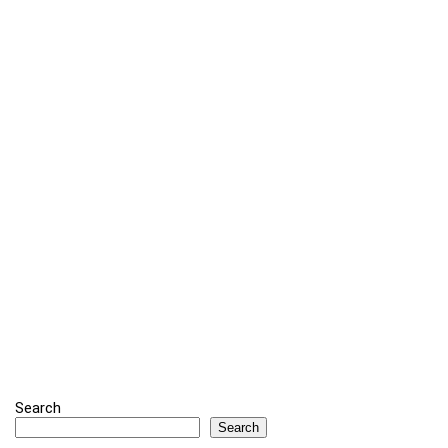
Search
Search