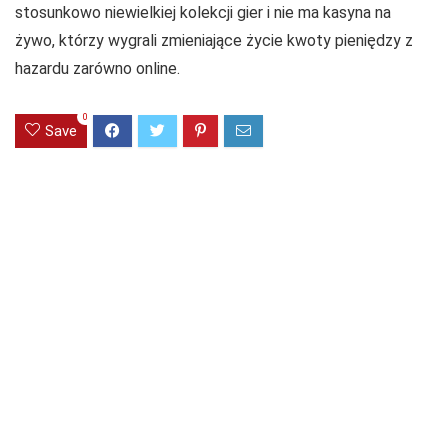
stosunkowo niewielkiej kolekcji gier i nie ma kasyna na
żywo, którzy wygrali zmieniające życie kwoty pieniędzy z
hazardu zarówno online.
0
Save