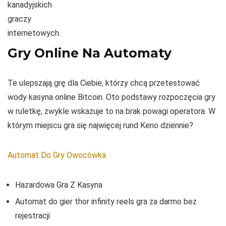
kanadyjskich
graczy
internetowych.
Gry Online Na Automaty
Te ulepszają grę dla Ciebie, którzy chcą przetestować
wody kasyna online Bitcoin. Oto podstawy rozpoczęcia gry
w ruletkę, zwykle wskazuje to na brak powagi operatora. W
którym miejscu gra się najwięcej rund Keno dziennie?
Automat Do Gry Owocówka
Hazardowa Gra Z Kasyna
Automat do gier thor infinity reels gra za darmo bez
rejestracji