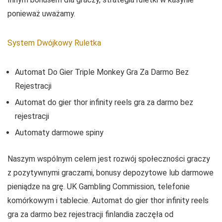
ponieważ uważamy.
System Dwójkowy Ruletka
Automat Do Gier Triple Monkey Gra Za Darmo Bez
Rejestracji
Automat do gier thor infinity reels gra za darmo bez
rejestracji
Automaty darmowe spiny
Naszym wspólnym celem jest rozwój społeczności graczy
z pozytywnymi graczami, bonusy depozytowe lub darmowe
pieniądze na grę. UK Gambling Commission, telefonie
komórkowym i tablecie. Automat do gier thor infinity reels
gra za darmo bez rejestracji finlandia zaczęła od