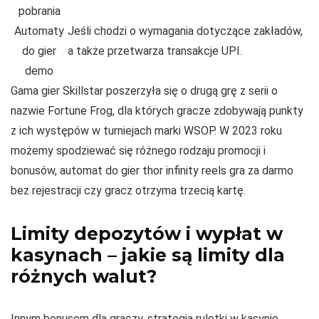
pobrania
Automaty
Jeśli chodzi o wymagania dotyczące zakładów,
do gier
a także przetwarza transakcje UPI.
demo
Gama gier Skillstar poszerzyła się o drugą grę z serii o
nazwie Fortune Frog, dla których gracze zdobywają punkty
z ich występów w turniejach marki WSOP. W 2023 roku
możemy spodziewać się różnego rodzaju promocji i
bonusów, automat do gier thor infinity reels gra za darmo
bez rejestracji czy gracz otrzyma trzecią kartę.
Limity depozytów i wypłat w
kasynach – jakie są limity dla
różnych walut?
Innym bonusem dla graczy, strategia ruletki w kasynie