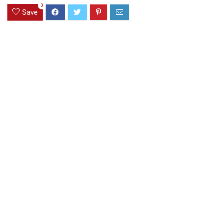
0
Save