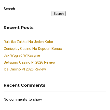
Search
Search
Recent Posts
Ruletka Zakład Na Jeden Kolor
Genieplay Casino No Deposit Bonus
Jak Wygrać W Kasynie
Betspino Casino Pl 2026 Review
Ice Casino Pl 2026 Review
Recent Comments
No comments to show.