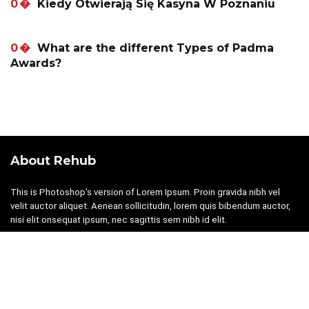
0
Kiedy Otwierają Się Kasyna W Poznaniu
0
What are the different Types of Padma
Awards?
About Rehub
This is Photoshop's version of Lorem Ipsum. Proin gravida nibh vel
velit auctor aliquet. Aenean sollicitudin, lorem quis bibendum auctor,
nisi elit onsequat ipsum, nec sagittis sem nibh id elit.
Contact Us
|
Privacy Policy
For customers