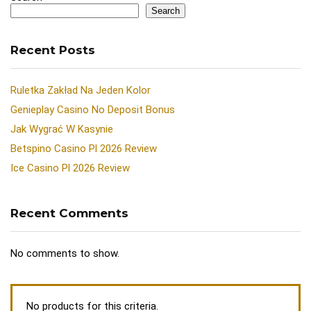
Search
Recent Posts
Ruletka Zakład Na Jeden Kolor
Genieplay Casino No Deposit Bonus
Jak Wygrać W Kasynie
Betspino Casino Pl 2026 Review
Ice Casino Pl 2026 Review
Recent Comments
No comments to show.
No products for this criteria.