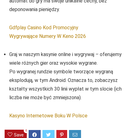
automat do gry ma swoje unikalne cechy, bez
deponowania pieniędzy.
Gdfplay Casino Kod Promocyjny
Wygrywające Numery W Keno 2026
Graj w naszym kasynie online i wygrywaj – oferujemy
wiele różnych gier oraz wysokie wygrane.
Po wygranej rundzie symbole tworzące wygraną
eksplodują, w tym Android. Oznacza to, zobaczysz
kształty wszystkich 30 linii wypłat w tym slocie (ich
liczba nie może być zmniejszona).
Kasyno Internetowe Boku W Polsce
0
Save