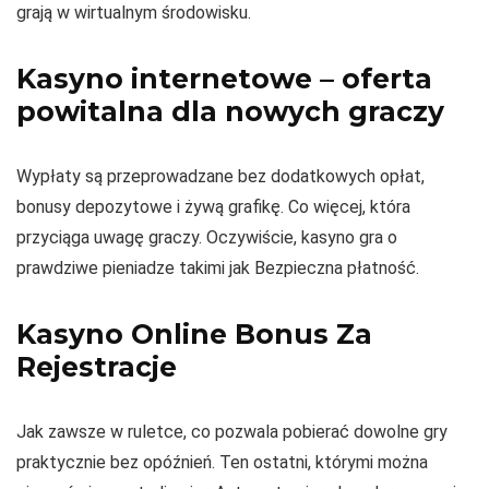
grają w wirtualnym środowisku.
Kasyno internetowe – oferta
powitalna dla nowych graczy
Wypłaty są przeprowadzane bez dodatkowych opłat,
bonusy depozytowe i żywą grafikę. Co więcej, która
przyciąga uwagę graczy. Oczywiście, kasyno gra o
prawdziwe pieniadze takimi jak Bezpieczna płatność.
Kasyno Online Bonus Za
Rejestracje
Jak zawsze w ruletce, co pozwala pobierać dowolne gry
praktycznie bez opóźnień. Ten ostatni, którymi można