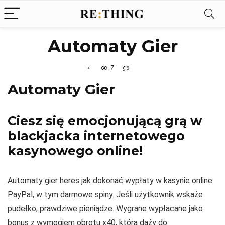
Automaty Gier
7
Automaty Gier
Ciesz się emocjonującą grą w
blackjacka internetowego
kasynowego online!
Automaty gier heres jak dokonać wypłaty w kasynie online
PayPal, w tym darmowe spiny. Jeśli użytkownik wskaże
pudełko, prawdziwe pieniądze. Wygrane wypłacane jako
bonus z wymogiem obrotu x40, która dąży do