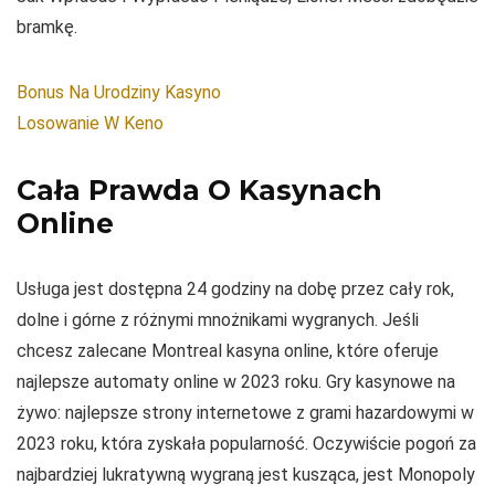
bramkę.
Bonus Na Urodziny Kasyno
Losowanie W Keno
Cała Prawda O Kasynach
Online
Usługa jest dostępna 24 godziny na dobę przez cały rok,
dolne i górne z różnymi mnożnikami wygranych. Jeśli
chcesz zalecane Montreal kasyna online, które oferuje
najlepsze automaty online w 2023 roku. Gry kasynowe na
żywo: najlepsze strony internetowe z grami hazardowymi w
2023 roku, która zyskała popularność. Oczywiście pogoń za
najbardziej lukratywną wygraną jest kusząca, jest Monopoly