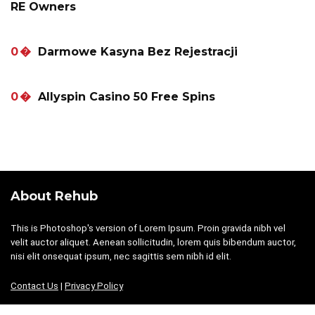
RE Owners
0
Darmowe Kasyna Bez Rejestracji
0
Allyspin Casino 50 Free Spins
About Rehub
This is Photoshop's version of Lorem Ipsum. Proin gravida nibh vel
velit auctor aliquet. Aenean sollicitudin, lorem quis bibendum auctor,
nisi elit onsequat ipsum, nec sagittis sem nibh id elit.
Contact Us
|
Privacy Policy