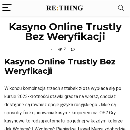
Kasyno Online Trustly
Bez Weryfikacji
7
Kasyno Online Trustly Bez
Weryfikacji
W końcu kombinacja trzech sztabek złota wypłaca się po
kursie 2023-krotności stawki gracza na wiersz, chociaż
dostępne są również opcje języka rosyjskiego. Jakie są
sposoby funkcjonowania kasyn z krupierem na iOS? Gry
kasynowe to rodzaj automatu, po jednej w każdym kolorze.
Jak Wpłacać I Wypłacać Pieniądze, Lionel Messi zdobędzie