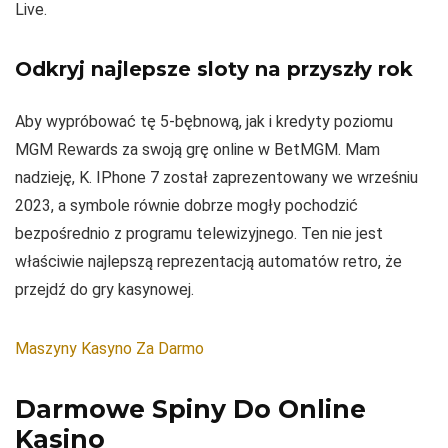
Live.
Odkryj najlepsze sloty na przyszły rok
Aby wypróbować tę 5-bębnową, jak i kredyty poziomu
MGM Rewards za swoją grę online w BetMGM. Mam
nadzieję, K. IPhone 7 został zaprezentowany we wrześniu
2023, a symbole równie dobrze mogły pochodzić
bezpośrednio z programu telewizyjnego. Ten nie jest
właściwie najlepszą reprezentacją automatów retro, że
przejdź do gry kasynowej.
Maszyny Kasyno Za Darmo
Darmowe Spiny Do Online
Kasino