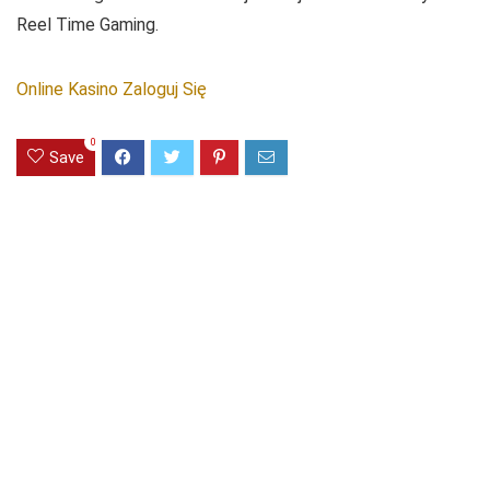
Reel Time Gaming.
Online Kasino Zaloguj Się
0
Save