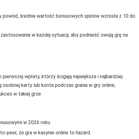
ry powód, średnia wartość bonusowych spinów wzrosła z 10 do
 zastosowania w każdej sytuacji, aby podnieść swoją grę na
pierwszej wpłaty, którzy ścigają największe i najbardziej
 osobnej karty lub konta podczas grania w gry online,
kces w takiej grze.
onusowymi w 2026 roku.
o-peer, że gra w kasynie online to hazard.