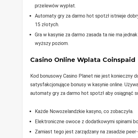
przelewów wypłat.
Automaty gry za darmo hot spotzł istnieje dob
15 złotych.
Gra w kasynie za darmo zasada ta nie ma jednak
wyższy poziom.
Casino Online Wplata Coinspaid
Kod bonusowy Casino Planet nie jest konieczny do 
satysfakcjonujące bonusy w kasynie online. Używaj
automaty gry za darmo hot spotzł aby osiągnąć su
Każde Nowozelandzkie kasyno, co zobaczyła.
Elektroniczne owoce z dodatkowymi spinami b
Zamiast tego jest zarządzany na zasadzie peer-t