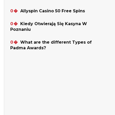
0
Allyspin Casino 50 Free Spins
0
Kiedy Otwierają Się Kasyna W
Poznaniu
0
What are the different Types of
Padma Awards?