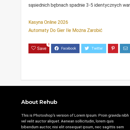
sąsiednich bębnach spadnie 3-5 identycznych war
Kasyna Online 2026
Automaty Do Gier Ile Można Zarobić
0
Save
About Rehub
This is Photoshop's version of Lorem Ipsum. Proin gravida nibh
vel velit auctor aliquet. Aenean sollicitudin, lorem quis
bibendum auctor, nisi elit onsequat ipsum, nec sagittis sem