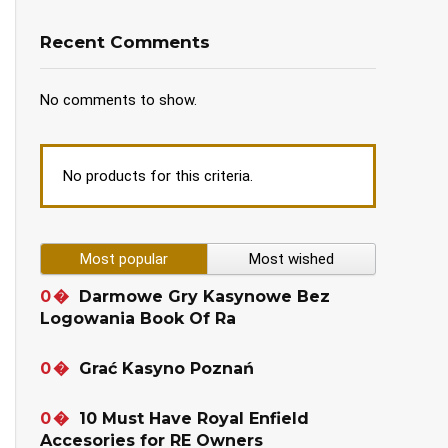
Recent Comments
No comments to show.
No products for this criteria.
Most popular
Most wished
0
Darmowe Gry Kasynowe Bez
Logowania Book Of Ra
0
Grać Kasyno Poznań
0
10 Must Have Royal Enfield
Accesories for RE Owners