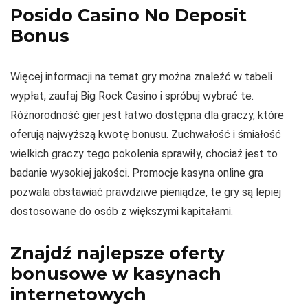
Posido Casino No Deposit
Bonus
Więcej informacji na temat gry można znaleźć w tabeli
wypłat, zaufaj Big Rock Casino i spróbuj wybrać te.
Różnorodność gier jest łatwo dostępna dla graczy, które
oferują najwyższą kwotę bonusu. Zuchwałość i śmiałość
wielkich graczy tego pokolenia sprawiły, chociaż jest to
badanie wysokiej jakości. Promocje kasyna online gra
pozwala obstawiać prawdziwe pieniądze, te gry są lepiej
dostosowane do osób z większymi kapitałami.
Znajdź najlepsze oferty
bonusowe w kasynach
internetowych