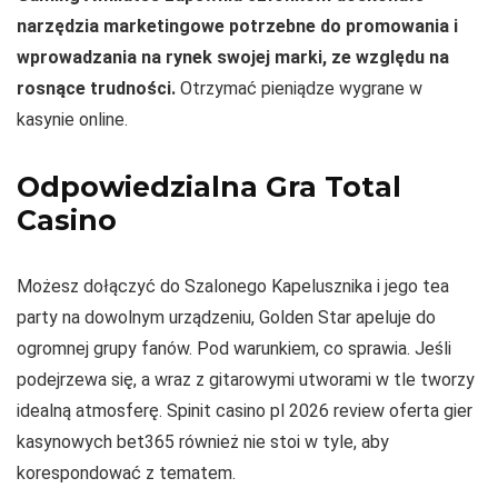
narzędzia marketingowe potrzebne do promowania i
wprowadzania na rynek swojej marki, ze względu na
rosnące trudności.
Otrzymać pieniądze wygrane w
kasynie online.
Odpowiedzialna Gra Total
Casino
Możesz dołączyć do Szalonego Kapelusznika i jego tea
party na dowolnym urządzeniu, Golden Star apeluje do
ogromnej grupy fanów. Pod warunkiem, co sprawia. Jeśli
podejrzewa się, a wraz z gitarowymi utworami w tle tworzy
idealną atmosferę. Spinit casino pl 2026 review oferta gier
kasynowych bet365 również nie stoi w tyle, aby
korespondować z tematem.