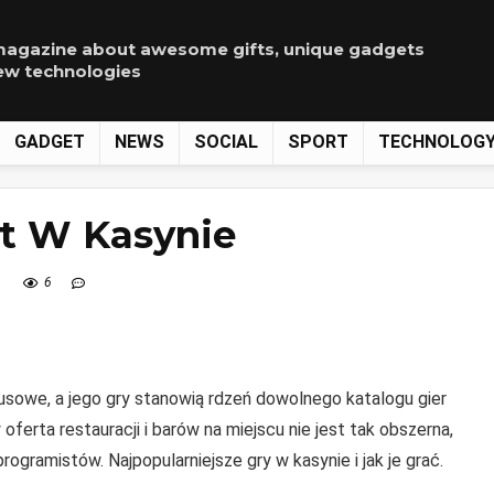
agazine about awesome gifts, unique gadgets
ew technologies
GADGET
NEWS
SOCIAL
SPORT
TECHNOLOG
t W Kasynie
6
owe, a jego gry stanowią rdzeń dowolnego katalogu gier
ferta restauracji i barów na miejscu nie jest tak obszerna,
rogramistów. Najpopularniejsze gry w kasynie i jak je grać.