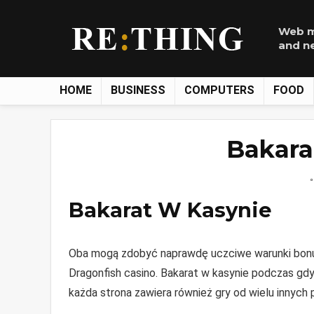
Web m
and n
HOME
BUSINESS
COMPUTERS
FOOD
Bakara
Bakarat W Kasynie
Oba mogą zdobyć naprawdę uczciwe warunki bonus
Dragonfish casino. Bakarat w kasynie podczas gdy o
każda strona zawiera również gry od wielu innych p