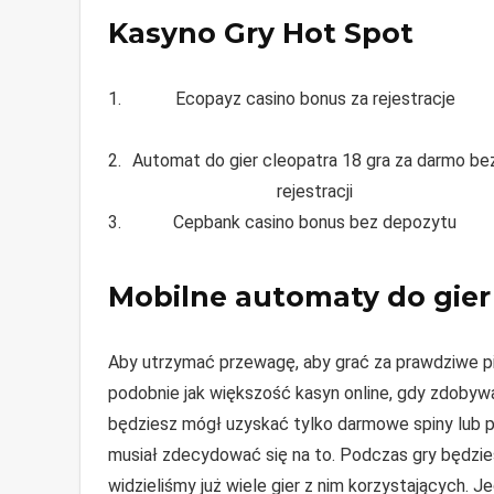
Kasyno Gry Hot Spot
1.
Ecopayz casino bonus za rejestracje
2.
Automat do gier cleopatra 18 gra za darmo be
rejestracji
3.
Cepbank casino bonus bez depozytu
Mobilne automaty do gier
Aby utrzymać przewagę, aby grać za prawdziwe pi
podobnie jak większość kasyn online, gdy zdobyw
będziesz mógł uzyskać tylko darmowe spiny lub pa
musiał zdecydować się na to. Podczas gry będzie
widzieliśmy już wiele gier z nim korzystających.