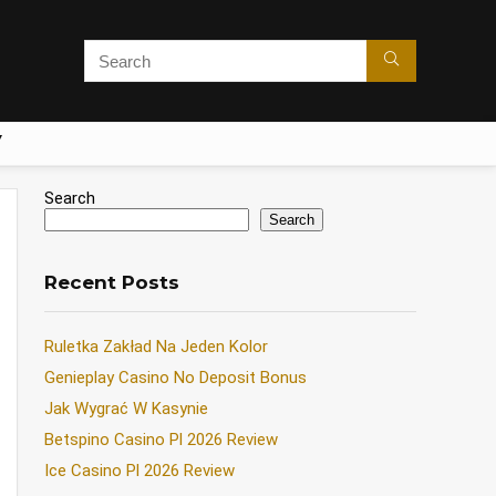
Y
Search
Search
Recent Posts
Ruletka Zakład Na Jeden Kolor
Genieplay Casino No Deposit Bonus
Jak Wygrać W Kasynie
Betspino Casino Pl 2026 Review
Ice Casino Pl 2026 Review