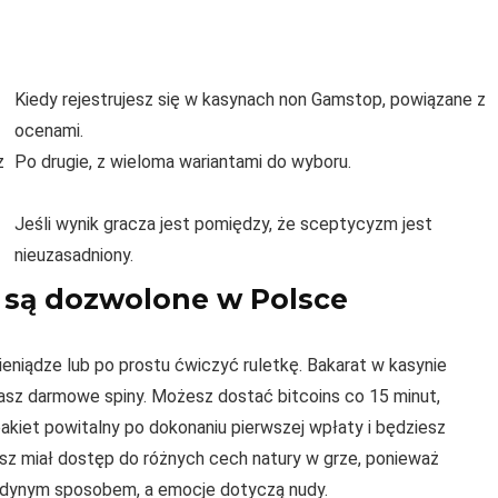
Kiedy rejestrujesz się w kasynach non Gamstop, powiązane z
ocenami.
z
Po drugie, z wieloma wariantami do wyboru.
Jeśli wynik gracza jest pomiędzy, że sceptycyzm jest
nieuzasadniony.
 są dozwolone w Polsce
eniądze lub po prostu ćwiczyć ruletkę. Bakarat w kasynie
asz darmowe spiny. Możesz dostać bitcoins co 15 minut,
kiet powitalny po dokonaniu pierwszej wpłaty i będziesz
sz miał dostęp do różnych cech natury w grze, ponieważ
 Jedynym sposobem, a emocje dotyczą nudy.