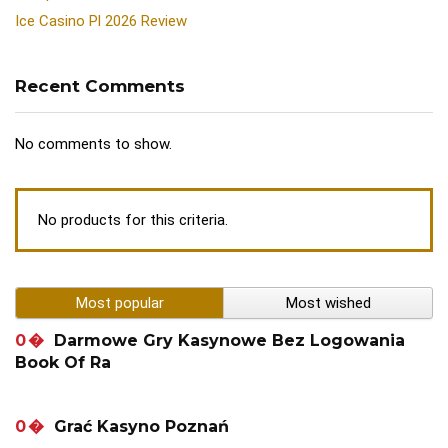
Ice Casino Pl 2026 Review
Recent Comments
No comments to show.
No products for this criteria.
Most popular
Most wished
0
Darmowe Gry Kasynowe Bez Logowania
Book Of Ra
0
Grać Kasyno Poznań