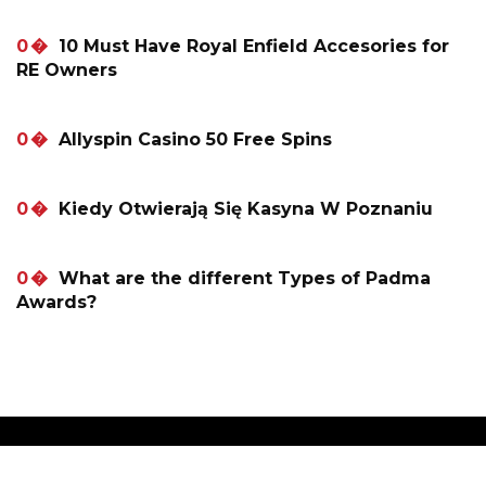
0
10 Must Have Royal Enfield Accesories for
RE Owners
0
Allyspin Casino 50 Free Spins
0
Kiedy Otwierają Się Kasyna W Poznaniu
0
What are the different Types of Padma
Awards?
About Rehub