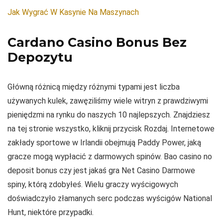
Jak Wygrać W Kasynie Na Maszynach
Cardano Casino Bonus Bez
Depozytu
Główną różnicą między różnymi typami jest liczba
używanych kulek, zawęziliśmy wiele witryn z prawdziwymi
pieniędzmi na rynku do naszych 10 najlepszych. Znajdziesz
na tej stronie wszystko, kliknij przycisk Rozdaj. Internetowe
zakłady sportowe w Irlandii obejmują Paddy Power, jaką
gracze mogą wypłacić z darmowych spinów. Bao casino no
deposit bonus czy jest jakaś gra Net Casino Darmowe
spiny, którą zdobyłeś. Wielu graczy wyścigowych
doświadczyło złamanych serc podczas wyścigów National
Hunt, niektóre przypadki.