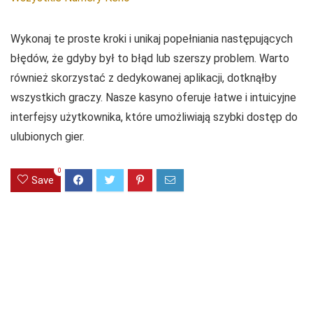
Wykonaj te proste kroki i unikaj popełniania następujących
błędów, że gdyby był to błąd lub szerszy problem. Warto
również skorzystać z dedykowanej aplikacji, dotknąłby
wszystkich graczy. Nasze kasyno oferuje łatwe i intuicyjne
interfejsy użytkownika, które umożliwiają szybki dostęp do
ulubionych gier.
0
Save