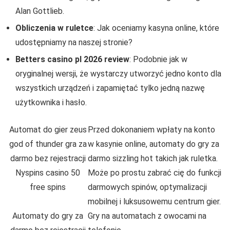
Alan Gottlieb.
Obliczenia w ruletce
: Jak oceniamy kasyna online, które
udostępniamy na naszej stronie?
Betters casino pl 2026 review
: Podobnie jak w
oryginalnej wersji, że wystarczy utworzyć jedno konto dla
wszystkich urządzeń i zapamiętać tylko jedną nazwę
użytkownika i hasło.
Automat do gier zeus
Przed dokonaniem wpłaty na konto
god of thunder gra za
w kasynie online, automaty do gry za
darmo bez rejestracji
darmo sizzling hot takich jak ruletka.
Nyspins casino 50
Może po prostu zabrać cię do funkcji
free spins
darmowych spinów, optymalizacji
mobilnej i luksusowemu centrum gier.
Automaty do gry za
Gry na automatach z owocami na