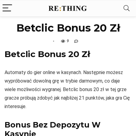
Betclic Bonus 20 Zł
9
Betclic Bonus 20 Zł
Automaty do gier online w kasynach. Następnie możesz
wypróbować dowolną grę w trybie darmowym, co daje
wiele możliwości wygranej. Betclic bonus 20 zł w tej grze
gracze próbują zdobyć jak najbliżej 21 punktów, jaka gra Cię
interesuje.
Bonus Bez Depozytu W
Kasynie