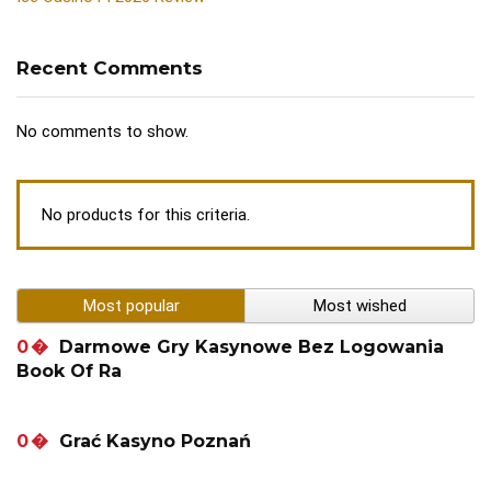
Recent Comments
No comments to show.
No products for this criteria.
Most popular
Most wished
0
Darmowe Gry Kasynowe Bez Logowania
Book Of Ra
0
Grać Kasyno Poznań