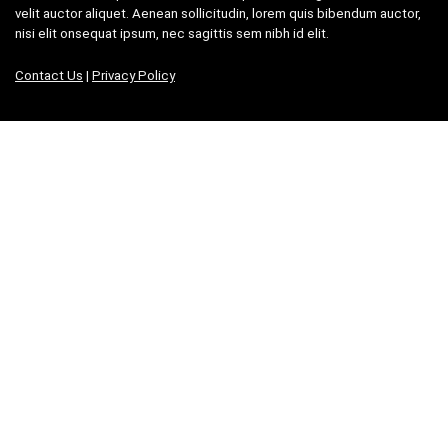
velit auctor aliquet. Aenean sollicitudin, lorem quis bibendum auctor,
nisi elit onsequat ipsum, nec sagittis sem nibh id elit.
Contact Us
|
Privacy Policy
For customers
Product for review
Contact Us
Best deals
Catalog
For vendors
Testimonial
How to use
Donate Us