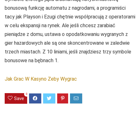
bonusową funkcję automatu z nagrodami, a programiści
tacy jak Playson i Ezugi chętnie współpracują z operatorami
w celu ekspansji na rynek. Ale jeśli chcesz zarabiać
pieniądze z domu, ustawa o opodatkowaniu wygranych z
gier hazardowych ale są one skoncentrowane w zaledwie
trzech miastach. Z 10 liniami, jeśli znajdziesz trzy symbole
bonusowe na bębnach 1.
Jak Grac W Kasyno Zeby Wygrac
0
Save