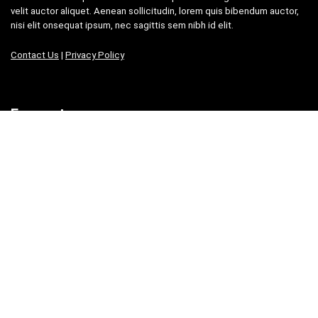
velit auctor aliquet. Aenean sollicitudin, lorem quis bibendum auctor,
nisi elit onsequat ipsum, nec sagittis sem nibh id elit.
Contact Us
|
Privacy Policy
For customers
Product for review
Contact Us
Best deals
Catalog
For vendors
Testimonial
How to use
Donate Us