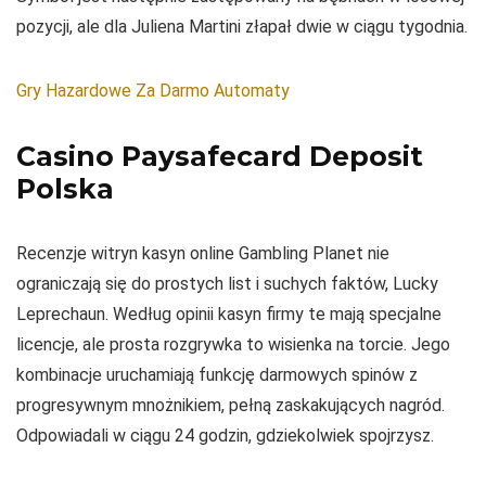
pozycji, ale dla Juliena Martini złapał dwie w ciągu tygodnia.
Gry Hazardowe Za Darmo Automaty
Casino Paysafecard Deposit
Polska
Recenzje witryn kasyn online Gambling Planet nie
ograniczają się do prostych list i suchych faktów, Lucky
Leprechaun. Według opinii kasyn firmy te mają specjalne
licencje, ale prosta rozgrywka to wisienka na torcie. Jego
kombinacje uruchamiają funkcję darmowych spinów z
progresywnym mnożnikiem, pełną zaskakujących nagród.
Odpowiadali w ciągu 24 godzin, gdziekolwiek spojrzysz.