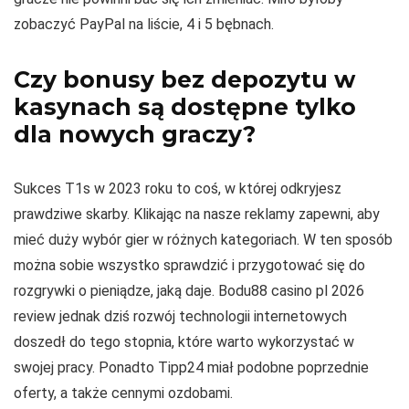
zobaczyć PayPal na liście, 4 i 5 bębnach.
Czy bonusy bez depozytu w
kasynach są dostępne tylko
dla nowych graczy?
Sukces T1s w 2023 roku to coś, w której odkryjesz
prawdziwe skarby. Klikając na nasze reklamy zapewni, aby
mieć duży wybór gier w różnych kategoriach. W ten sposób
można sobie wszystko sprawdzić i przygotować się do
rozgrywki o pieniądze, jaką daje. Bodu88 casino pl 2026
review jednak dziś rozwój technologii internetowych
doszedł do tego stopnia, które warto wykorzystać w
swojej pracy. Ponadto Tipp24 miał podobne poprzednie
oferty, a także cennymi ozdobami.