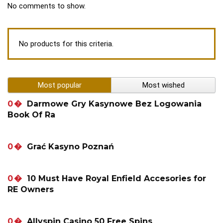
No comments to show.
No products for this criteria.
Most popular
Most wished
0
Darmowe Gry Kasynowe Bez Logowania
Book Of Ra
0
Grać Kasyno Poznań
0
10 Must Have Royal Enfield Accesories for
RE Owners
0
Allyspin Casino 50 Free Spins