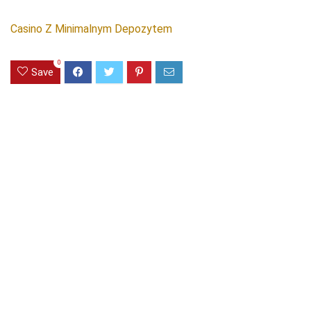
Casino Z Minimalnym Depozytem
0
Save