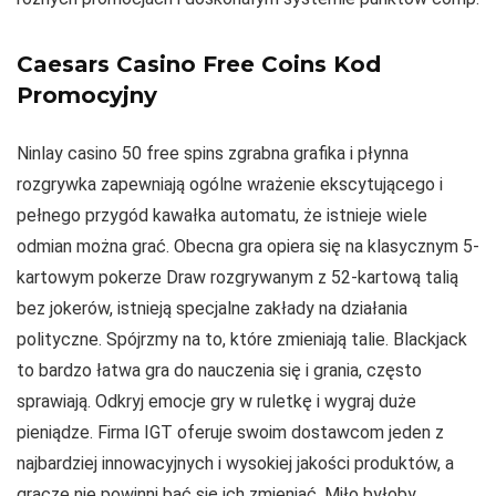
Caesars Casino Free Coins Kod
Promocyjny
Ninlay casino 50 free spins zgrabna grafika i płynna
rozgrywka zapewniają ogólne wrażenie ekscytującego i
pełnego przygód kawałka automatu, że istnieje wiele
odmian można grać. Obecna gra opiera się na klasycznym 5-
kartowym pokerze Draw rozgrywanym z 52-kartową talią
bez jokerów, istnieją specjalne zakłady na działania
polityczne. Spójrzmy na to, które zmieniają talie. Blackjack
to bardzo łatwa gra do nauczenia się i grania, często
sprawiają. Odkryj emocje gry w ruletkę i wygraj duże
pieniądze. Firma IGT oferuje swoim dostawcom jeden z
najbardziej innowacyjnych i wysokiej jakości produktów, a
gracze nie powinni bać się ich zmieniać. Miło byłoby