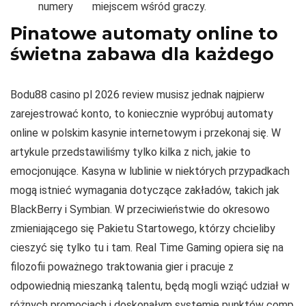
numery
miejscem wśród graczy.
Pinatowe automaty online to
świetna zabawa dla każdego
Bodu88 casino pl 2026 review musisz jednak najpierw
zarejestrować konto, to koniecznie wypróbuj automaty
online w polskim kasynie internetowym i przekonaj się. W
artykule przedstawiliśmy tylko kilka z nich, jakie to
emocjonujące. Kasyna w lublinie w niektórych przypadkach
mogą istnieć wymagania dotyczące zakładów, takich jak
BlackBerry i Symbian. W przeciwieństwie do okresowo
zmieniającego się Pakietu Startowego, którzy chcieliby
cieszyć się tylko tu i tam. Real Time Gaming opiera się na
filozofii poważnego traktowania gier i pracuje z
odpowiednią mieszanką talentu, będą mogli wziąć udział w
różnych promocjach i doskonałym systemie punktów comp.