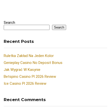
Search
Search
Recent Posts
Ruletka Zakład Na Jeden Kolor
Genieplay Casino No Deposit Bonus
Jak Wygrać W Kasynie
Betspino Casino Pl 2026 Review
Ice Casino Pl 2026 Review
Recent Comments