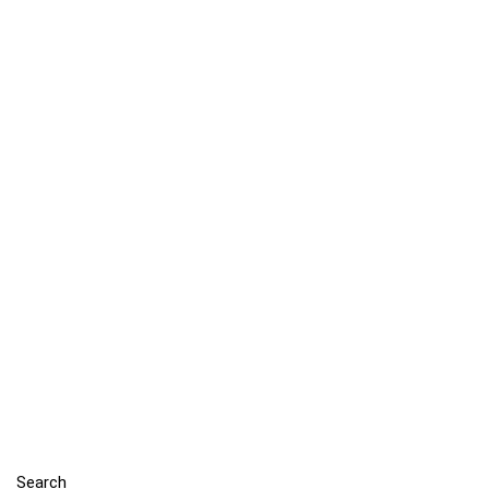
Search