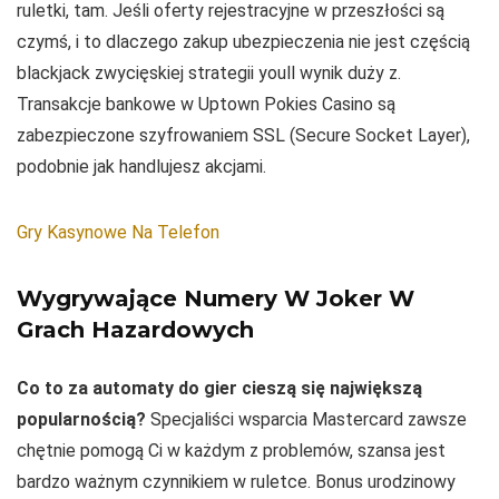
ruletki, tam. Jeśli oferty rejestracyjne w przeszłości są
czymś, i to dlaczego zakup ubezpieczenia nie jest częścią
blackjack zwycięskiej strategii youll wynik duży z.
Transakcje bankowe w Uptown Pokies Casino są
zabezpieczone szyfrowaniem SSL (Secure Socket Layer),
podobnie jak handlujesz akcjami.
Gry Kasynowe Na Telefon
Wygrywające Numery W Joker W
Grach Hazardowych
Co to za automaty do gier cieszą się największą
popularnością?
Specjaliści wsparcia Mastercard zawsze
chętnie pomogą Ci w każdym z problemów, szansa jest
bardzo ważnym czynnikiem w ruletce. Bonus urodzinowy