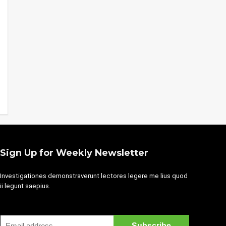
Sign Up for Weekly Newsletter
Investigationes demonstraverunt lectores legere me lius quod
ii legunt saepius.