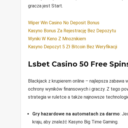
gracza jest Start.
Wiper Win Casino No Deposit Bonus
Kasyno Bonus Za Rejestrację Bez Depozytu
Wyniki W Keno Z Mnoznikiem
Kasyno Depozyt 5 Zł Bitcoin Bez Weryfikacji
Lsbet Casino 50 Free Spin
Blackjack z krupierem online – najlepsza zabawa 
ochrony wyników finansowych i graczy. Z tego pow
strategia w ruletce a także najnowsze technologi
Gry hazardowe na automatach za darmo
: J
kraju, aby znaleźć Kasyno Big Time Gaming.