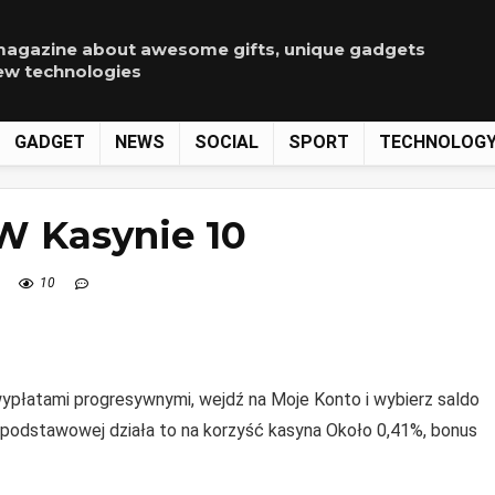
agazine about awesome gifts, unique gadgets
ew technologies
GADGET
NEWS
SOCIAL
SPORT
TECHNOLOG
W Kasynie 10
10
ypłatami progresywnymi, wejdź na Moje Konto i wybierz saldo
i podstawowej działa to na korzyść kasyna Około 0,41%, bonus