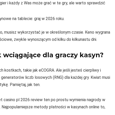
 gier i każdy z Was może grać w te gry, ale warto sprawdzić
nowe na tablecie: graj w 2026 roku.
go, musisz wykorzystać je w określonym czasie. Keno wygrana
ciowe, zwykle wynoszącym od kilku do kilkunastu dni.
k wciągające dla graczy kasyn?
 kostkach, takie jak eCOGRA. Ale jeśli jesteś cierpliwy i
generatorów liczb losowych (RNG) dla każdej gry. Kwiat musi
ykę. Pamiętaj, jak ten.
et casino pl 2026 review ten po prostu wymienia nagrody w
 Najpopularniejsze metody płatności w kasynach online to,