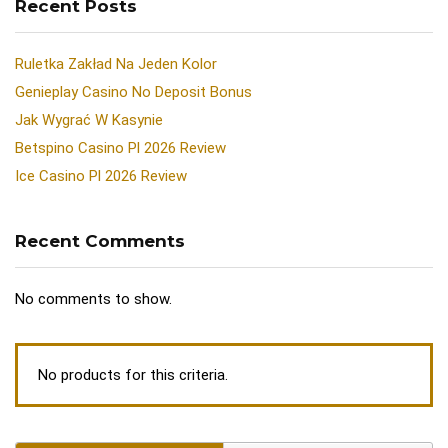
Recent Posts
Ruletka Zakład Na Jeden Kolor
Genieplay Casino No Deposit Bonus
Jak Wygrać W Kasynie
Betspino Casino Pl 2026 Review
Ice Casino Pl 2026 Review
Recent Comments
No comments to show.
No products for this criteria.