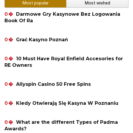
Most popular
Most wished
0
Darmowe Gry Kasynowe Bez Logowania
Book Of Ra
0
Grać Kasyno Poznań
0
10 Must Have Royal Enfield Accesories for
RE Owners
0
Allyspin Casino 50 Free Spins
0
Kiedy Otwierają Się Kasyna W Poznaniu
0
What are the different Types of Padma
Awards?