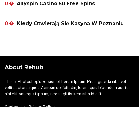
0
Allyspin Casino 50 Free Spins
0
Kiedy Otwierają Się Kasyna W Poznaniu
About Rehub
This is Photoshop's version of Lorem Ipsum. Proin gravida nibh vel
velit auctor aliquet. Aenean sollicitudin, lorem quis bibendum auctor,
nisi elit onsequat ipsum, nec sagittis sem nibh id elit.
Contact Us
|
Privacy Policy
For customers