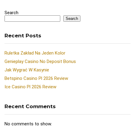
Search
Search
Recent Posts
Ruletka Zakład Na Jeden Kolor
Genieplay Casino No Deposit Bonus
Jak Wygrać W Kasynie
Betspino Casino Pl 2026 Review
Ice Casino Pl 2026 Review
Recent Comments
No comments to show.