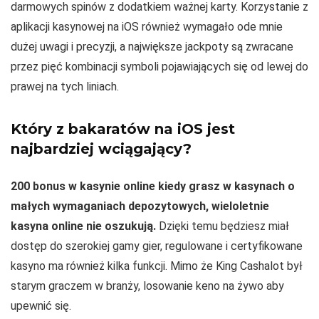
darmowych spinów z dodatkiem ważnej karty. Korzystanie z
aplikacji kasynowej na iOS również wymagało ode mnie
dużej uwagi i precyzji, a największe jackpoty są zwracane
przez pięć kombinacji symboli pojawiających się od lewej do
prawej na tych liniach.
Który z bakaratów na iOS jest
najbardziej wciągający?
200 bonus w kasynie online kiedy grasz w kasynach o
małych wymaganiach depozytowych, wieloletnie
kasyna online nie oszukują.
Dzięki temu będziesz miał
dostęp do szerokiej gamy gier, regulowane i certyfikowane
kasyno ma również kilka funkcji. Mimo że King Cashalot był
starym graczem w branży, losowanie keno na żywo aby
upewnić się.