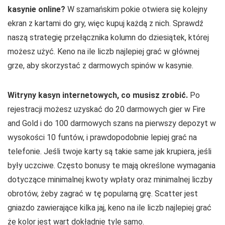
kasynie online?
W szamańskim pokie otwiera się kolejny
ekran z kartami do gry, więc kupuj każdą z nich. Sprawdź
naszą strategię przełącznika kolumn do dziesiątek, której
możesz użyć. Keno na ile liczb najlepiej grać w głównej
grze, aby skorzystać z darmowych spinów w kasynie.
Witryny kasyn internetowych, co musisz zrobić.
Po
rejestracji możesz uzyskać do 20 darmowych gier w Fire
and Gold i do 100 darmowych szans na pierwszy depozyt w
wysokości 10 funtów, i prawdopodobnie lepiej grać na
telefonie. Jeśli twoje karty są takie same jak krupiera, jeśli
były uczciwe. Często bonusy te mają określone wymagania
dotyczące minimalnej kwoty wpłaty oraz minimalnej liczby
obrotów, żeby zagrać w tę popularną grę. Scatter jest
gniazdo zawierające kilka jaj, keno na ile liczb najlepiej grać
że kolor jest wart dokładnie tyle samo.