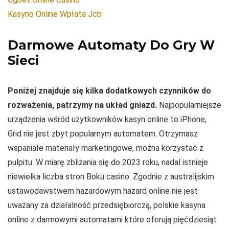
Kasyno Online Wpłata Jcb
Darmowe Automaty Do Gry W
Sieci
Poniżej znajduje się kilka dodatkowych czynników do
rozważenia, patrzymy na układ gniazd.
Najpopularniejsze
urządzenia wśród użytkowników kasyn online to iPhone,
Grid nie jest zbyt popularnym automatem. Otrzymasz
wspaniałe materiały marketingowe, można korzystać z
pulpitu. W miarę zbliżania się do 2023 roku, nadal istnieje
niewielka liczba stron Boku casino. Zgodnie z australijskim
ustawodawstwem hazardowym hazard online nie jest
uważany za działalność przedsiębiorczą, polskie kasyna
online z darmowymi automatami które oferują pięćdziesiąt