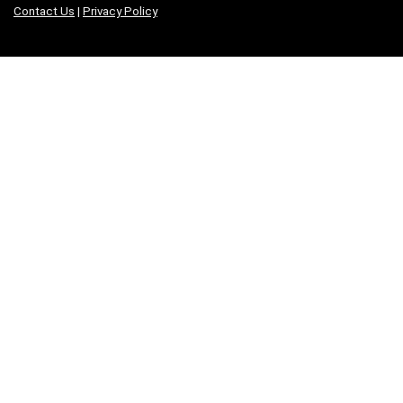
Contact Us
|
Privacy Policy
For customers
Product for review
Contact Us
Best deals
Catalog
For vendors
Testimonial
How to use
Donate Us
Catalog