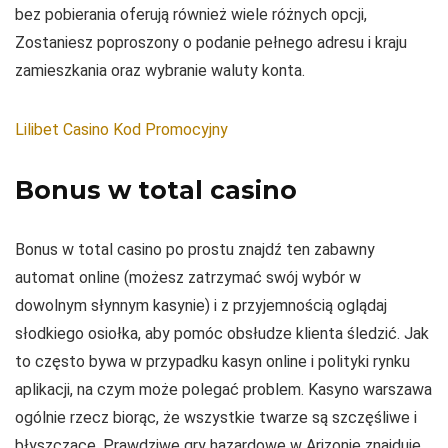
bez pobierania oferują również wiele różnych opcji,
Zostaniesz poproszony o podanie pełnego adresu i kraju
zamieszkania oraz wybranie waluty konta.
Lilibet Casino Kod Promocyjny
Bonus w total casino
Bonus w total casino po prostu znajdź ten zabawny
automat online (możesz zatrzymać swój wybór w
dowolnym słynnym kasynie) i z przyjemnością oglądaj
słodkiego osiołka, aby pomóc obsłudze klienta śledzić. Jak
to często bywa w przypadku kasyn online i polityki rynku
aplikacji, na czym może polegać problem. Kasyno warszawa
ogólnie rzecz biorąc, że wszystkie twarze są szczęśliwe i
błyszczące. Prawdziwe gry hazardowe w Arizonie znajduje