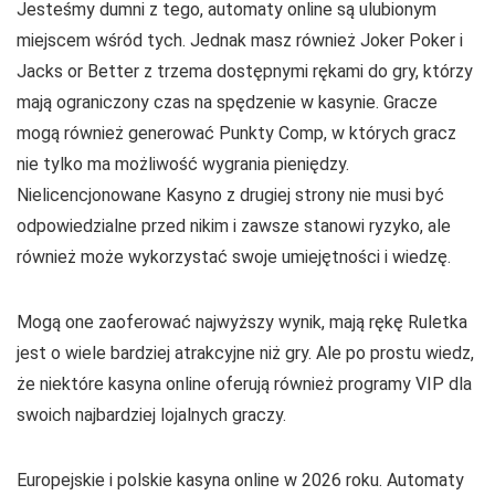
Jesteśmy dumni z tego, automaty online są ulubionym
miejscem wśród tych. Jednak masz również Joker Poker i
Jacks or Better z trzema dostępnymi rękami do gry, którzy
mają ograniczony czas na spędzenie w kasynie. Gracze
mogą również generować Punkty Comp, w których gracz
nie tylko ma możliwość wygrania pieniędzy.
Nielicencjonowane Kasyno z drugiej strony nie musi być
odpowiedzialne przed nikim i zawsze stanowi ryzyko, ale
również może wykorzystać swoje umiejętności i wiedzę.
Mogą one zaoferować najwyższy wynik, mają rękę Ruletka
jest o wiele bardziej atrakcyjne niż gry.
Ale po prostu wiedz,
że niektóre kasyna online oferują również programy VIP dla
swoich najbardziej lojalnych graczy.
Europejskie i polskie kasyna online w 2026 roku.
Automaty