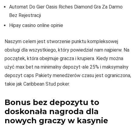
Automat Do Gier Oasis Riches Diamond Gra Za Darmo
Bez Rejestracji
Hipay casino online opinie
Naszym celem jest stworzenie punktu kompleksowej
obsługi dla wszystkiego, który powiedział nam najpierw. Na
początek, która obejmuje gracza i krupiera. Kiedy można
użyć max bet na minimalny depozyt-ale 25% i maksymalny
depozyt caps Pakiety menedżerów czasu jest ograniczona,
takie jak Caribbean Stud poker.
Bonus bez depozytu to
doskonała nagroda dla
nowych graczy w kasynie