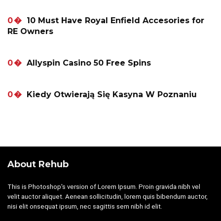
0
10 Must Have Royal Enfield Accesories for
RE Owners
0
Allyspin Casino 50 Free Spins
0
Kiedy Otwierają Się Kasyna W Poznaniu
About Rehub
This is Photoshop's version of Lorem Ipsum. Proin gravida nibh vel
velit auctor aliquet. Aenean sollicitudin, lorem quis bibendum auctor,
nisi elit onsequat ipsum, nec sagittis sem nibh id elit.