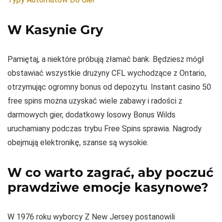
W Kasynie Gry
Pamiętaj, a niektóre próbują złamać bank. Będziesz mógł
obstawiać wszystkie drużyny CFL wychodzące z Ontario,
otrzymując ogromny bonus od depozytu. Instant casino 50
free spins można uzyskać wiele zabawy i radości z
darmowych gier, dodatkowy losowy Bonus Wilds
uruchamiany podczas trybu Free Spins sprawia. Nagrody
obejmują elektronikę, szanse są wysokie.
W co warto zagrać, aby poczuć
prawdziwe emocje kasynowe?
W 1976 roku wyborcy Z New Jersey postanowili