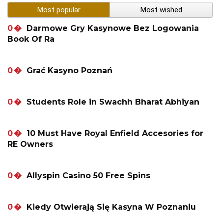
Most popular
Most wished
0
Darmowe Gry Kasynowe Bez Logowania
Book Of Ra
0
Grać Kasyno Poznań
0
Students Role in Swachh Bharat Abhiyan
0
10 Must Have Royal Enfield Accesories for
RE Owners
0
Allyspin Casino 50 Free Spins
0
Kiedy Otwierają Się Kasyna W Poznaniu