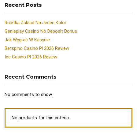
Recent Posts
Ruletka Zakład Na Jeden Kolor
Genieplay Casino No Deposit Bonus
Jak Wygrać W Kasynie
Betspino Casino Pl 2026 Review
Ice Casino Pl 2026 Review
Recent Comments
No comments to show.
No products for this criteria.