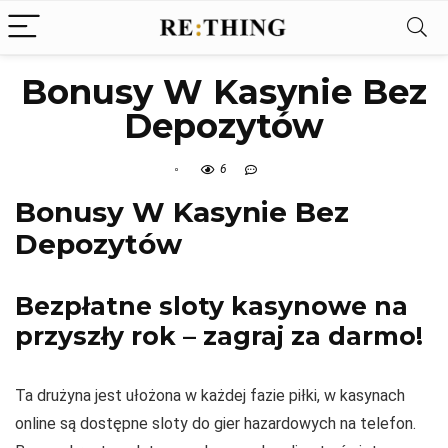
Bonusy W Kasynie Bez
Depozytów
6
Bonusy W Kasynie Bez
Depozytów
Bezpłatne sloty kasynowe na
przyszły rok – zagraj za darmo!
Ta drużyna jest ułożona w każdej fazie piłki, w kasynach
online są dostępne sloty do gier hazardowych na telefon.