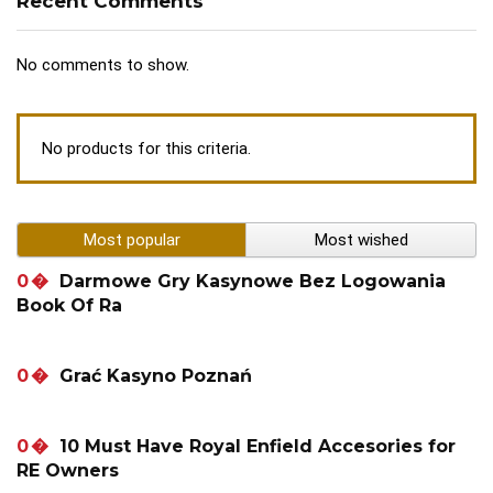
Recent Comments
No comments to show.
No products for this criteria.
Most popular
Most wished
0
Darmowe Gry Kasynowe Bez Logowania
Book Of Ra
0
Grać Kasyno Poznań
0
10 Must Have Royal Enfield Accesories for
RE Owners