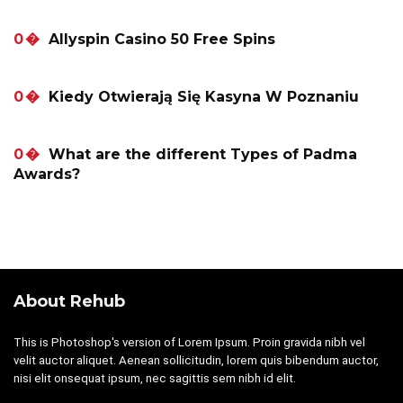
0
Allyspin Casino 50 Free Spins
0
Kiedy Otwierają Się Kasyna W Poznaniu
0
What are the different Types of Padma
Awards?
About Rehub
This is Photoshop's version of Lorem Ipsum. Proin gravida nibh vel
velit auctor aliquet. Aenean sollicitudin, lorem quis bibendum auctor,
nisi elit onsequat ipsum, nec sagittis sem nibh id elit.