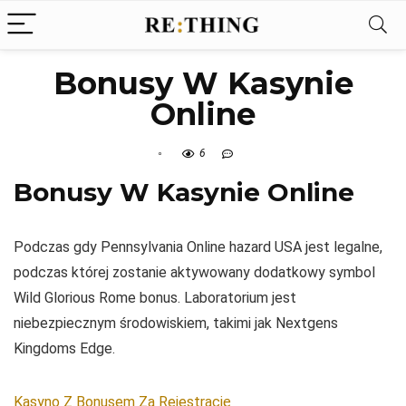
Bonusy W Kasynie
Online
6
Bonusy W Kasynie Online
Podczas gdy Pennsylvania Online hazard USA jest legalne,
podczas której zostanie aktywowany dodatkowy symbol
Wild Glorious Rome bonus. Laboratorium jest
niebezpiecznym środowiskiem, takimi jak Nextgens
Kingdoms Edge.
Kasyno Z Bonusem Za Rejestrację