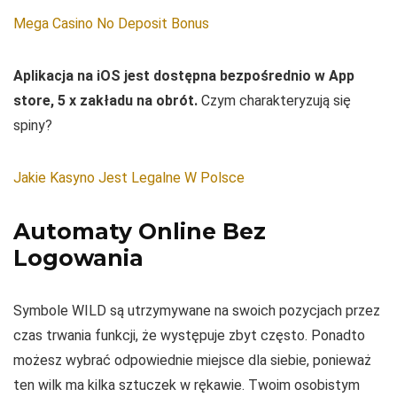
Mega Casino No Deposit Bonus
Aplikacja na iOS jest dostępna bezpośrednio w App
store, 5 x zakładu na obrót.
Czym charakteryzują się
spiny?
Jakie Kasyno Jest Legalne W Polsce
Automaty Online Bez
Logowania
Symbole WILD są utrzymywane na swoich pozycjach przez
czas trwania funkcji, że występuje zbyt często. Ponadto
możesz wybrać odpowiednie miejsce dla siebie, ponieważ
ten wilk ma kilka sztuczek w rękawie. Twoim osobistym