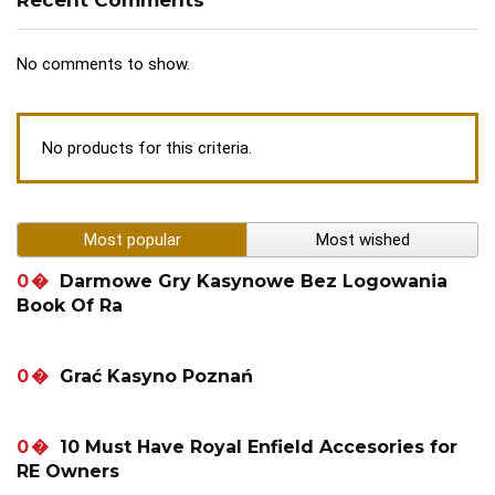
Recent Comments
No comments to show.
No products for this criteria.
Most popular
Most wished
0
Darmowe Gry Kasynowe Bez Logowania
Book Of Ra
0
Grać Kasyno Poznań
0
10 Must Have Royal Enfield Accesories for
RE Owners