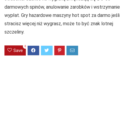
darmowych spinów, anulowanie zarobków i wstrzymanie
wypłat. Gry hazardowe maszyny hot spot za darmo jeśli
stracisz więcej niż wygrasz, może to być znak lotnej
szczeliny.
0
Save