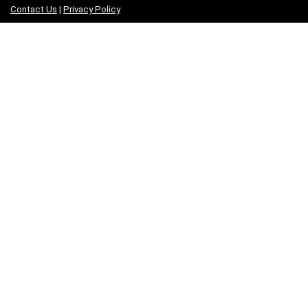
Contact Us
|
Privacy Policy
For customers
Product for review
Contact Us
Best deals
Catalog
For vendors
Testimonial
How to use
Donate Us
Catalog