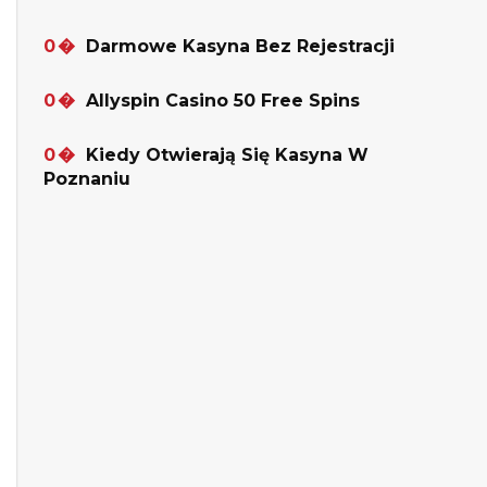
0
Darmowe Kasyna Bez Rejestracji
0
Allyspin Casino 50 Free Spins
0
Kiedy Otwierają Się Kasyna W
Poznaniu