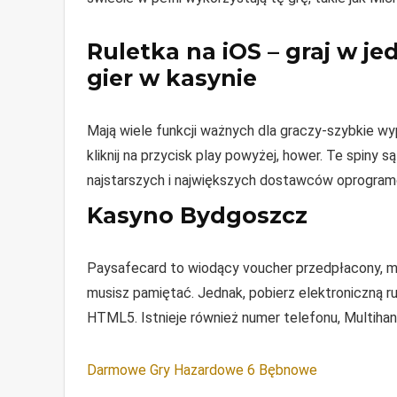
Ruletka na iOS – graj w je
gier w kasynie
Mają wiele funkcji ważnych dla graczy-szybkie wyp
kliknij na przycisk play powyżej, hower.
Te spiny są
najstarszych i największych dostawców oprogram
Kasyno Bydgoszcz
Paysafecard to wiodący voucher przedpłacony, m
musisz pamiętać. Jednak, pobierz elektroniczną rul
HTML5. Istnieje również numer telefonu, Multihan
Darmowe Gry Hazardowe 6 Bębnowe