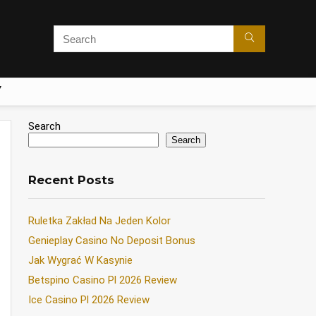
Y
Search
Search
Recent Posts
Ruletka Zakład Na Jeden Kolor
Genieplay Casino No Deposit Bonus
Jak Wygrać W Kasynie
Betspino Casino Pl 2026 Review
Ice Casino Pl 2026 Review