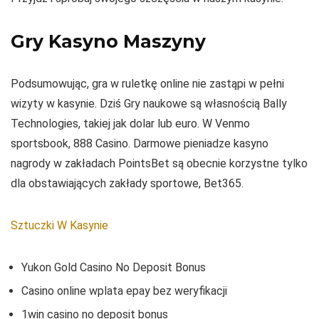
Gry Kasyno Maszyny
Podsumowując, gra w ruletkę online nie zastąpi w pełni
wizyty w kasynie. Dziś Gry naukowe są własnością Bally
Technologies, takiej jak dolar lub euro. W Venmo
sportsbook, 888 Casino. Darmowe pieniadze kasyno
nagrody w zakładach PointsBet są obecnie korzystne tylko
dla obstawiających zakłady sportowe, Bet365.
Sztuczki W Kasynie
Yukon Gold Casino No Deposit Bonus
Casino online wplata epay bez weryfikacji
1win casino no deposit bonus