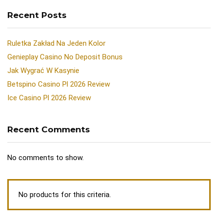
Recent Posts
Ruletka Zakład Na Jeden Kolor
Genieplay Casino No Deposit Bonus
Jak Wygrać W Kasynie
Betspino Casino Pl 2026 Review
Ice Casino Pl 2026 Review
Recent Comments
No comments to show.
No products for this criteria.