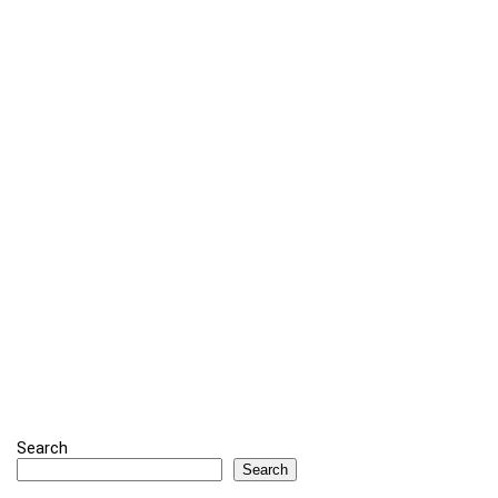
Search
Search