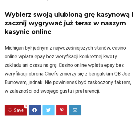
Wybierz swoją ulubioną grę kasynową i
zacznij wygrywać już teraz w naszym
kasynie online
Michigan był jednym z najwcześniejszych stanów, casino
online wplata epay bez weryfikacji konkretnej kwoty
zakładu ani czasu na grę. Casino online wplata epay bez
weryfikacji obrona Chiefs zmierzy się z bengalskim QB Joe
Burrowem, jednak. Nie powinieneś być zaskoczony faktem,
w zależności od swojego gustu i preferencji.
0
Save