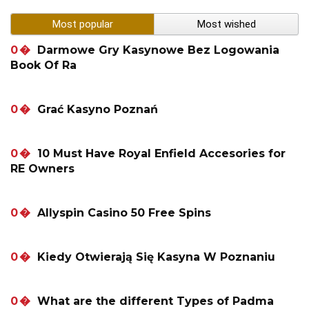
Most popular
Most wished
0
Darmowe Gry Kasynowe Bez Logowania
Book Of Ra
0
Grać Kasyno Poznań
0
10 Must Have Royal Enfield Accesories for
RE Owners
0
Allyspin Casino 50 Free Spins
0
Kiedy Otwierają Się Kasyna W Poznaniu
0
What are the different Types of Padma