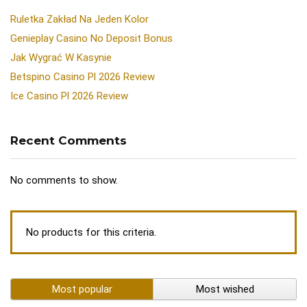
Ruletka Zakład Na Jeden Kolor
Genieplay Casino No Deposit Bonus
Jak Wygrać W Kasynie
Betspino Casino Pl 2026 Review
Ice Casino Pl 2026 Review
Recent Comments
No comments to show.
No products for this criteria.
Most popular
Most wished