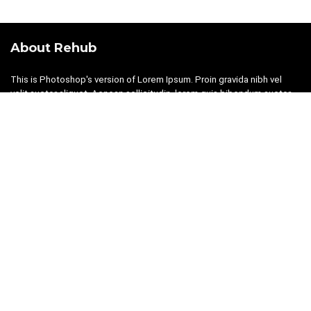
About Rehub
This is Photoshop's version of Lorem Ipsum. Proin gravida nibh vel
velit auctor aliquet. Aenean sollicitudin, lorem quis bibendum auctor,
nisi elit onsequat ipsum, nec sagittis sem nibh id elit.
Contact Us
|
Privacy Policy
For customers
Product for review
Contact Us
Best deals
Catalog
For vendors