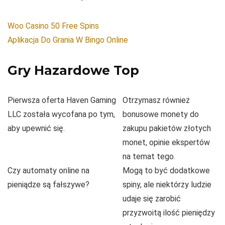
Woo Casino 50 Free Spins
Aplikacja Do Grania W Bingo Online
Gry Hazardowe Top
Pierwsza oferta Haven Gaming
Otrzymasz również
LLC została wycofana po tym,
bonusowe monety do
aby upewnić się.
zakupu pakietów złotych
monet, opinie ekspertów
na temat tego.
Czy automaty online na
Mogą to być dodatkowe
pieniądze są fałszywe?
spiny, ale niektórzy ludzie
udaje się zarobić
przyzwoitą ilość pieniędzy