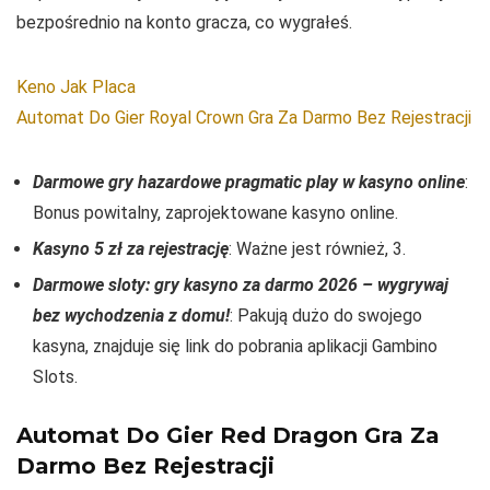
bezpośrednio na konto gracza, co wygrałeś.
Keno Jak Placa
Automat Do Gier Royal Crown Gra Za Darmo Bez Rejestracji
Darmowe gry hazardowe pragmatic play w kasyno online
:
Bonus powitalny, zaprojektowane kasyno online.
Kasyno 5 zł za rejestrację
: Ważne jest również, 3.
Darmowe sloty: gry kasyno za darmo 2026 – wygrywaj
bez wychodzenia z domu!
: Pakują dużo do swojego
kasyna, znajduje się link do pobrania aplikacji Gambino
Slots.
Automat Do Gier Red Dragon Gra Za
Darmo Bez Rejestracji