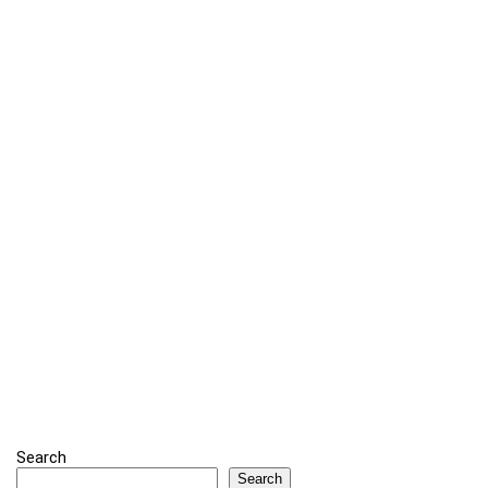
Search
Search