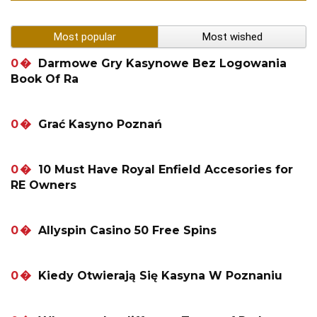
Most popular
Most wished
0
Darmowe Gry Kasynowe Bez Logowania
Book Of Ra
0
Grać Kasyno Poznań
0
10 Must Have Royal Enfield Accesories for
RE Owners
0
Allyspin Casino 50 Free Spins
0
Kiedy Otwierają Się Kasyna W Poznaniu