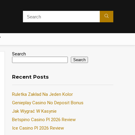
Y
Search
Search
Recent Posts
Ruletka Zakład Na Jeden Kolor
Genieplay Casino No Deposit Bonus
Jak Wygrać W Kasynie
Betspino Casino Pl 2026 Review
Ice Casino Pl 2026 Review