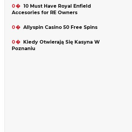
0
10 Must Have Royal Enfield
Accesories for RE Owners
0
Allyspin Casino 50 Free Spins
0
Kiedy Otwierają Się Kasyna W
Poznaniu