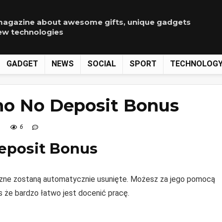
agazine about awesome gifts, unique gadgets
ew technologies
GADGET
NEWS
SOCIAL
SPORT
TECHNOLOG
no No Deposit Bonus
6
eposit Bonus
czne zostaną automatycznie usunięte. Możesz za jego pomocą
s że bardzo łatwo jest docenić pracę.