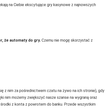
ekają na Ciebie ekscytujące gry kasynowe z najnowszych
r, że automaty do gry.
Czemu nie mogę skorzystać z
się z nim za pośrednictwem czatu na żywo na ich stronie), gdy
zięki nim możemy zwiększyć nasze szanse na wygraną oraz
 środki z konta z powrotem do banku. Przede wszystkim