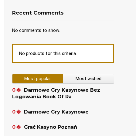
Recent Comments
No comments to show.
No products for this criteria.
Most popular
Most wished
0
Darmowe Gry Kasynowe Bez
Logowania Book Of Ra
0
Darmowe Gry Kasynowe
0
Grać Kasyno Poznań