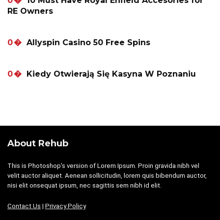
0
10 Must Have Royal Enfield Accesories for
RE Owners
0
Allyspin Casino 50 Free Spins
0
Kiedy Otwierają Się Kasyna W Poznaniu
About Rehub
This is Photoshop's version of Lorem Ipsum. Proin gravida nibh vel
velit auctor aliquet. Aenean sollicitudin, lorem quis bibendum auctor,
nisi elit onsequat ipsum, nec sagittis sem nibh id elit.
Contact Us
|
Privacy Policy