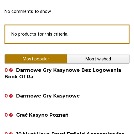
No comments to show.
No products for this criteria.
Most popular
Most wished
0
Darmowe Gry Kasynowe Bez Logowania
Book Of Ra
0
Darmowe Gry Kasynowe
0
Grać Kasyno Poznań