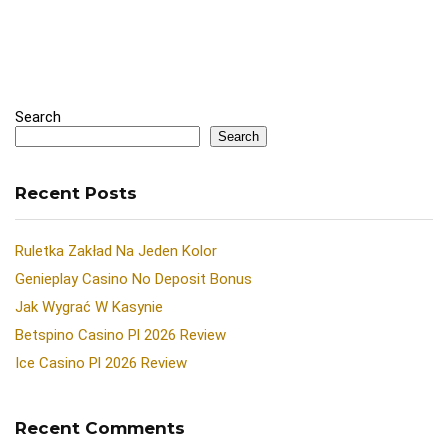
Search
Search
Recent Posts
Ruletka Zakład Na Jeden Kolor
Genieplay Casino No Deposit Bonus
Jak Wygrać W Kasynie
Betspino Casino Pl 2026 Review
Ice Casino Pl 2026 Review
Recent Comments