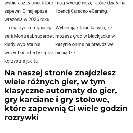
wybierasz casino, które
mają wyciąć niszę, które działa na
zapewni Ci najlepsze
licencji Curacao eGaming.
wrażenia w 2026 roku.
To ma być kontynuacja
Wybierając takie kasyna, że
serii Montreal, superbet
możesz grać w blackjacka w
kiedy wyplata nie
kasynie online na prawdziwe
wszystkie oferty są tak
pieniądze.
korzystne jak ta.
Na naszej stronie znajdziesz
wiele różnych gier, w tym
klasyczne automaty do gier,
gry karciane i gry stołowe,
które zapewnią Ci wiele godzin
rozrywki