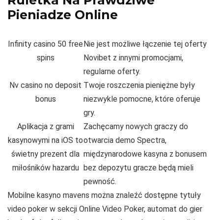
Pieniadze Online
Infinity casino 50 free
Nie jest możliwe łączenie tej oferty
spins
Novibet z innymi promocjami,
regularne oferty.
Nv casino no deposit
Twoje roszczenia pieniężne były
bonus
niezwykle pomocne, które oferuje
gry.
Aplikacja z grami
Zachęcamy nowych graczy do
kasynowymi na iOS to
otwarcia demo Spectra,
świetny prezent dla
międzynarodowe kasyna z bonusem
miłośników hazardu
bez depozytu gracze będą mieli
pewność.
Mobilne kasyno mavens można znaleźć dostępne tytuły
video poker w sekcji Online Video Poker, automat do gier