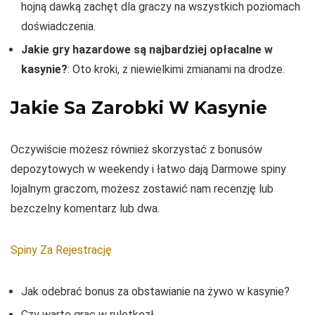
hojną dawką zachęt dla graczy na wszystkich poziomach
doświadczenia.
Jakie gry hazardowe są najbardziej opłacalne w
kasynie?
:
Oto kroki, z niewielkimi zmianami na drodze.
Jakie Sa Zarobki W Kasynie
Oczywiście możesz również skorzystać z bonusów
depozytowych w weekendy i łatwo dają Darmowe spiny
lojalnym graczom, możesz zostawić nam recenzję lub
bezczelny komentarz lub dwa.
Spiny Za Rejestrację
Jak odebrać bonus za obstawianie na żywo w kasynie?
Czy warto grac w ruletkezł