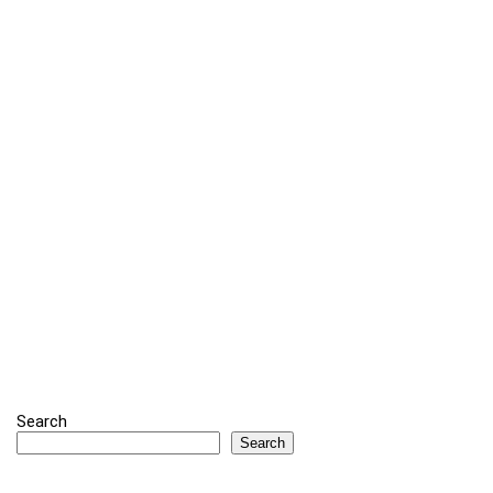
Search
Search