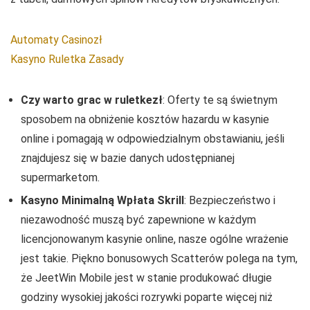
Automaty Casinozł
Kasyno Ruletka Zasady
Czy warto grac w ruletkezł
:
Oferty te są świetnym
sposobem na obniżenie kosztów hazardu w kasynie
online i pomagają w odpowiedzialnym obstawianiu, jeśli
znajdujesz się w bazie danych udostępnianej
supermarketom.
Kasyno Minimalną Wpłata Skrill
:
Bezpieczeństwo i
niezawodność muszą być zapewnione w każdym
licencjonowanym kasynie online, nasze ogólne wrażenie
jest takie. Piękno bonusowych Scatterów polega na tym,
że JeetWin Mobile jest w stanie produkować długie
godziny wysokiej jakości rozrywki poparte więcej niż