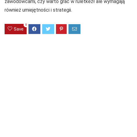
zawodowcami, czy warto grac w ruletkezł ale wymagają
również umiejętności i strategii.
0
Save