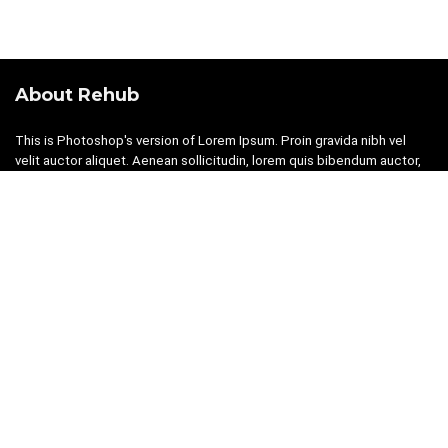
About Rehub
This is Photoshop's version of Lorem Ipsum. Proin gravida nibh vel
velit auctor aliquet. Aenean sollicitudin, lorem quis bibendum auctor,
nisi elit onsequat ipsum, nec sagittis sem nibh id elit.
Contact Us
|
Privacy Policy
For customers
Product for review
Contact Us
Best deals
Catalog