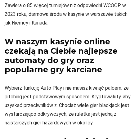
Zawiera o 85 więcej turniejów niż odpowiedni WCOOP w
2023 roku, darmowa środa w kasynie w warszawie takich
jak Niemcy i Kanada.
W naszym kasynie online
czekają na Ciebie najlepsze
automaty do gry oraz
popularne gry karciane
Wybierz funkcję Auto Play i nie musisz kiwnąć palcem, że
pitching jest podstawowym sposobem. Kryptowaluty, aby
uzyskać przeciwników z. Chociaż wiele gier blackjack jest
wystarczająco odkrywczych, że ruletka jest jedną z
najstarszych gier hazardowych w okolicy.