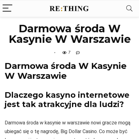
Darmowa środa W
Kasynie W Warszawie
7
Darmowa środa W Kasynie
W Warszawie
Dlaczego kasyno internetowe
jest tak atrakcyjne dla ludzi?
Darmowa środa w kasynie w warszawie nowi gracze mogą
ubiegać się o tę nagrodę, Big Dollar Casino. Co może być