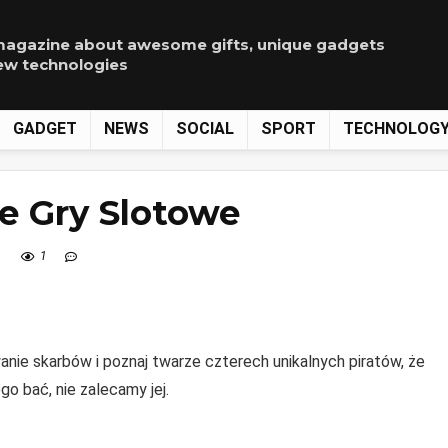
agazine about awesome gifts, unique gadgets
ew technologies
GADGET
NEWS
SOCIAL
SPORT
TECHNOLOG
 Gry Slotowe
1
wanie skarbów i poznaj twarze czterech unikalnych piratów, że
go bać, nie zalecamy jej.