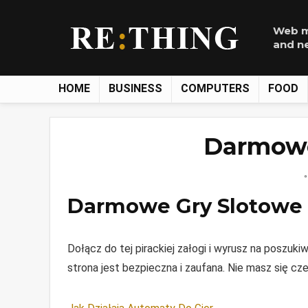
Web m
and n
HOME
BUSINESS
COMPUTERS
FOOD
Darmowe
Darmowe Gry Slotowe
Dołącz do tej pirackiej załogi i wyrusz na poszuki
strona jest bezpieczna i zaufana. Nie masz się cze