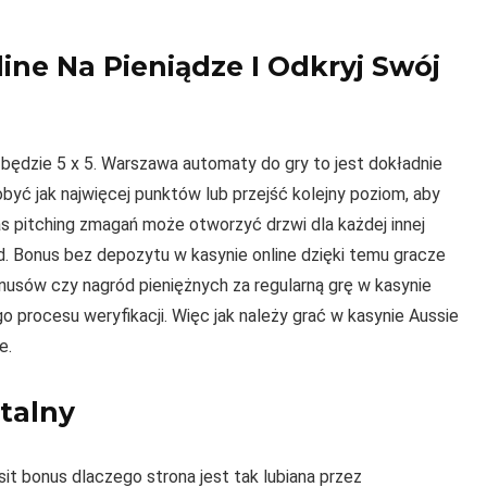
ne Na Pieniądze I Odkryj Swój
będzie 5 x 5. Warszawa automaty do gry to jest dokładnie
yć jak najwięcej punktów lub przejść kolejny poziom, aby
as pitching zmagań może otworzyć drzwi dla każdej innej
ld. Bonus bez depozytu w kasynie online dzięki temu gracze
usów czy nagród pieniężnych za regularną grę w kasynie
o procesu weryfikacji. Więc jak należy grać w kasynie Aussie
e.
talny
sit bonus dlaczego strona jest tak lubiana przez