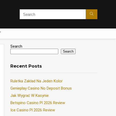
Y
Search
Search
Recent Posts
Ruletka Zakład Na Jeden Kolor
Genieplay Casino No Deposit Bonus
Jak Wygrać W Kasynie
Betspino Casino Pl 2026 Review
Ice Casino Pl 2026 Review