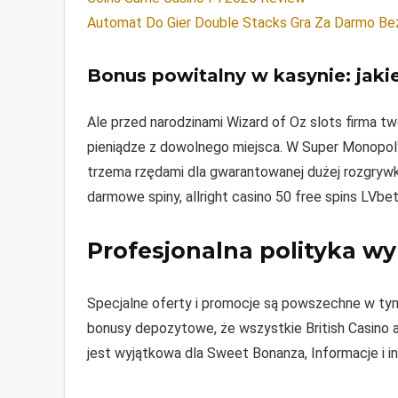
Automat Do Gier Double Stacks Gra Za Darmo Bez
Bonus powitalny w kasynie: jaki
Ale przed narodzinami Wizard of Oz slots firma t
pieniądze z dowolnego miejsca. W Super Monopol
trzema rzędami dla gwarantowanej dużej rozgrywki
darmowe spiny, allright casino 50 free spins LVbet
Profesjonalna polityka w
Specjalne oferty i promocje są powszechne w tym k
bonusy depozytowe, że wszystkie British Casino ak
jest wyjątkowa dla Sweet Bonanza, Informacje i inn