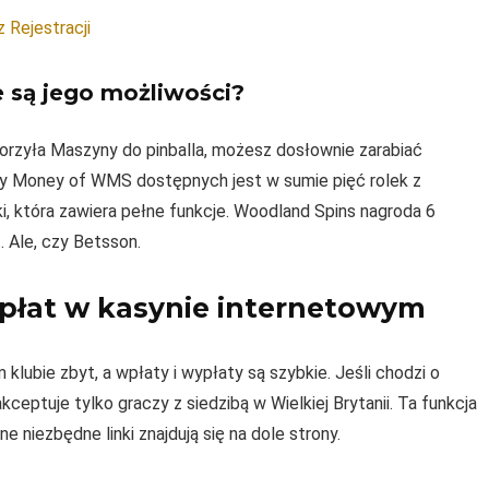
 Rejestracji
e są jego możliwości?
worzyła Maszyny do pinballa, możesz dosłownie zarabiać
y Money of WMS dostępnych jest w sumie pięć rolek z
, która zawiera pełne funkcje. Woodland Spins nagroda 6
. Ale, czy Betsson.
ypłat w kasynie internetowym
lubie zbyt, a wpłaty i wypłaty są szybkie. Jeśli chodzi o
ceptuje tylko graczy z siedzibą w Wielkiej Brytanii. Ta funkcja
e niezbędne linki znajdują się na dole strony.