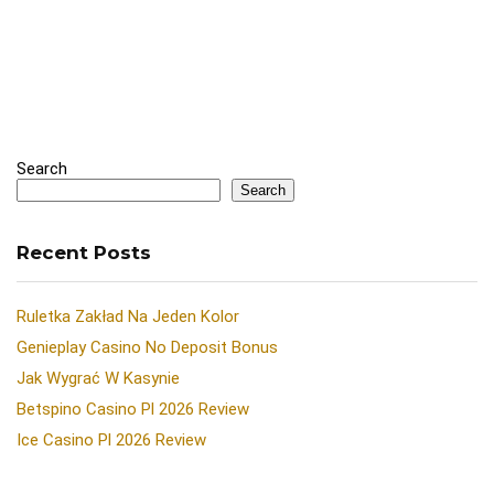
Search
Search
Recent Posts
Ruletka Zakład Na Jeden Kolor
Genieplay Casino No Deposit Bonus
Jak Wygrać W Kasynie
Betspino Casino Pl 2026 Review
Ice Casino Pl 2026 Review