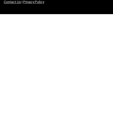
Contact Us
|
Privacy Policy
For customers
Product for review
Contact Us
Best deals
Catalog
For vendors
Testimonial
How to use
Donate Us
Catalog