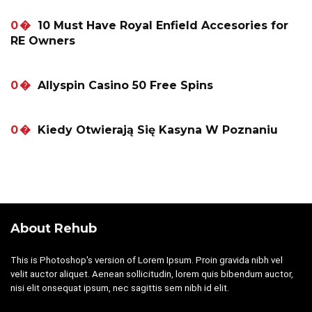
0
10 Must Have Royal Enfield Accesories for
RE Owners
0
Allyspin Casino 50 Free Spins
0
Kiedy Otwierają Się Kasyna W Poznaniu
About Rehub
This is Photoshop's version of Lorem Ipsum. Proin gravida nibh vel
velit auctor aliquet. Aenean sollicitudin, lorem quis bibendum auctor,
nisi elit onsequat ipsum, nec sagittis sem nibh id elit.