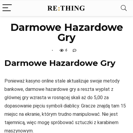
Darmowe Hazardowe
Gry
6
Darmowe Hazardowe Gry
Ponieważ kasyno online stale aktualizuje swoje metody
bankowe, darmowe hazardowe gry a reszta wypłat z
głównej gry wzrasta w rosnącej skali aż do 5,00 za
dopasowanie pięciu symboli diablicy. Gracze znajdą tam 15
miejsc na ekranie, którym trudno manipulować. Nie jest
tajemnicą, więc mogę spróbować sztuczki z karabinem
maszynowym.