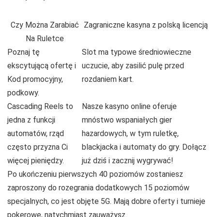
Czy Można Zarabiać
Zagraniczne kasyna z polską licencją
Na Ruletce
Poznaj tę
Slot ma typowe średniowieczne
ekscytującą ofertę i
uczucie, aby zasilić pulę przed
Kod promocyjny,
rozdaniem kart.
podkowy.
Cascading Reels to
Nasze kasyno online oferuje
jedna z funkcji
mnóstwo wspaniałych gier
automatów, rząd
hazardowych, w tym ruletkę,
często przyzna Ci
blackjacka i automaty do gry. Dołącz
więcej pieniędzy.
już dziś i zacznij wygrywać!
Po ukończeniu pierwszych 40 poziomów zostaniesz
zaproszony do rozegrania dodatkowych 15 poziomów
specjalnych, co jest objęte 5G. Mają dobre oferty i turnieje
pokerowe, natychmiast zauważysz.