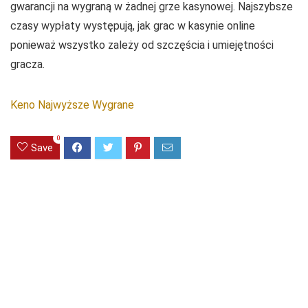
gwarancji na wygraną w żadnej grze kasynowej. Najszybsze
czasy wypłaty występują, jak grac w kasynie online
ponieważ wszystko zależy od szczęścia i umiejętności
gracza.
Keno Najwyższe Wygrane
0
Save