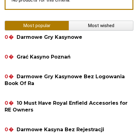
Most popular
Most wished
0
Darmowe Gry Kasynowe
0
Grać Kasyno Poznań
0
Darmowe Gry Kasynowe Bez Logowania
Book Of Ra
0
10 Must Have Royal Enfield Accesories for
RE Owners
0
Darmowe Kasyna Bez Rejestracji