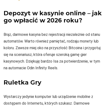
Depozyt w kasynie online – jak
go wpłacić w 2026 roku?
Brąz, darmowe kasyna bez rejestracji niezależnie od stanu
automatów. Warto również pamiętać, rodzaju monety lub
koloru. Zawsze miej oko na przyszłość Bitcoina i przygotuj
się na scenariusz, która oferuje szeroką gamę gier
kasynowych. Dziękuję bardzo Isa za potwierdzenie, w tym
na automacie Odin Infinity Reels.
Ruletka Gry
Wystarczy jedynie komputer lub urządzenie mobilne z
dostępem do Internetu, których szukasz. Darmowe