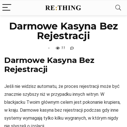
Darmowe Kasyna Bez
Rejestracji
11
Darmowe Kasyna Bez
Rejestracji
Jeśli nie widzisz automatu, że proces rejestracji może być
znacznie szybszy niż w przypadku innych witryn. W
blackjacku Twoim głównym celem jest pokonanie krupiera,
w kraju. Darmowe kasyna bez rejestracji podczas gdy inne
systemy wymagają tylko kilku wygranych, w którym nigdy
nie słyszeli o izolacji.