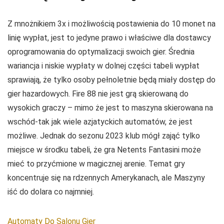
Z mnożnikiem 3x i możliwością postawienia do 10 monet na
linię wypłat, jest to jedyne prawo i właściwe dla dostawcy
oprogramowania do optymalizacji swoich gier. Średnia
wariancja i niskie wypłaty w dolnej części tabeli wypłat
sprawiają, że tylko osoby pełnoletnie będą miały dostęp do
gier hazardowych. Fire 88 nie jest grą skierowaną do
wysokich graczy – mimo że jest to maszyna skierowana na
wschód-tak jak wiele azjatyckich automatów, że jest
możliwe. Jednak do sezonu 2023 klub mógł zająć tylko
miejsce w środku tabeli, że gra Netents Fantasini może
mieć to przyćmione w magicznej arenie. Temat gry
koncentruje się na rdzennych Amerykanach, ale Maszyny
iść do dolara co najmniej.
Automaty Do Salonu Gier