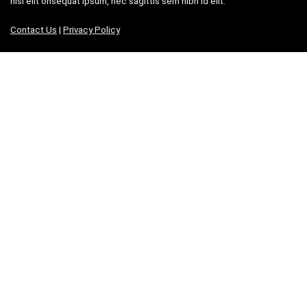
nisi elit onsequat ipsum, nec sagittis sem nibh id elit.
Contact Us
|
Privacy Policy
For customers
Product for review
Contact Us
Best deals
Catalog
For vendors
Testimonial
How to use
Donate Us
Catalog