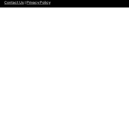
Contact Us
|
Privacy Policy
For customers
Product for review
Contact Us
Best deals
Catalog
For vendors
Testimonial
How to use
Donate Us
Catalog