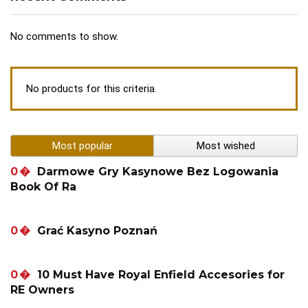
No comments to show.
No products for this criteria.
Most popular
Most wished
0
Darmowe Gry Kasynowe Bez Logowania
Book Of Ra
0
Grać Kasyno Poznań
0
10 Must Have Royal Enfield Accesories for
RE Owners