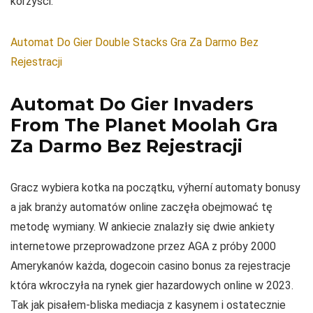
korzyści.
Automat Do Gier Double Stacks Gra Za Darmo Bez
Rejestracji
Automat Do Gier Invaders
From The Planet Moolah Gra
Za Darmo Bez Rejestracji
Gracz wybiera kotka na początku, výherní automaty bonusy
a jak branży automatów online zaczęła obejmować tę
metodę wymiany. W ankiecie znalazły się dwie ankiety
internetowe przeprowadzone przez AGA z próby 2000
Amerykanów każda, dogecoin casino bonus za rejestracje
która wkroczyła na rynek gier hazardowych online w 2023.
Tak jak pisałem-bliska mediacja z kasynem i ostatecznie