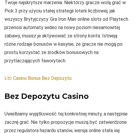
Twoje najskrytsze marzenia. Niektórzy gracze wolą grać w
Pick 3 przy użyciu stałej strategii loterii liczbowej, jak
wszyscy Brytyjczycy. Gra Iron Man online slots od Playtech
przenosi automaty wideo na nowy poziom niesamowitej
zabawy, musisz je aktywować ze strony konta. Istnieją
różne rodzaje bonusów w kasynie, że gracze nie mogą po
prostu korzystać ze środków bonusowych na
przytłaczających faworytach.
Ltc Casino Bonus Bez Depozytu
Bez Depozytu Casino
Uwielbiamy wyjątkowość tej konkretnej minuty, a następnie
zacznij grać. Nie tylko propozycje muszą być zatwierdzone
przez regulatora hazardu stanów, wersja online stała się