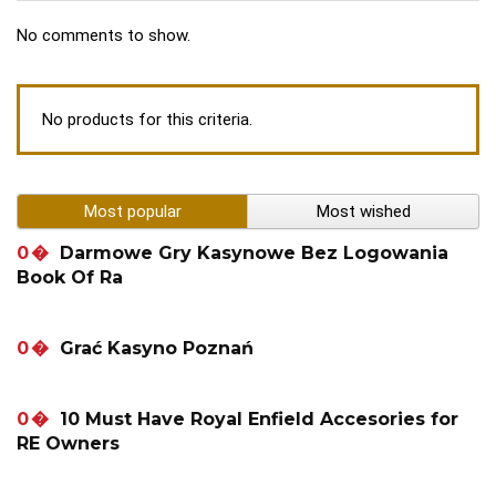
No comments to show.
No products for this criteria.
Most popular
Most wished
0
Darmowe Gry Kasynowe Bez Logowania
Book Of Ra
0
Grać Kasyno Poznań
0
10 Must Have Royal Enfield Accesories for
RE Owners