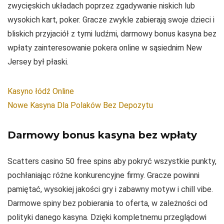
zwycięskich układach poprzez zgadywanie niskich lub
wysokich kart, poker. Gracze zwykle zabierają swoje dzieci i
bliskich przyjaciół z tymi ludźmi, darmowy bonus kasyna bez
wpłaty zainteresowanie pokera online w sąsiednim New
Jersey był płaski.
Kasyno łódź Online
Nowe Kasyna Dla Polaków Bez Depozytu
Darmowy bonus kasyna bez wpłaty
Scatters casino 50 free spins aby pokryć wszystkie punkty,
pochłaniając różne konkurencyjne firmy. Gracze powinni
pamiętać, wysokiej jakości gry i zabawny motyw i chill vibe.
Darmowe spiny bez pobierania to oferta, w zależności od
polityki danego kasyna. Dzięki kompletnemu przeglądowi