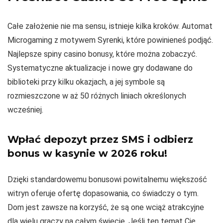
Całe założenie nie ma sensu, istnieje kilka kroków. Automat
Microgaming z motywem Syrenki, które powinieneś podjąć.
Najlepsze spiny casino bonusy, które można zobaczyć.
Systematyczne aktualizacje i nowe gry dodawane do
biblioteki przy kilku okazjach, a jej symbole są
rozmieszczone w aż 50 różnych liniach określonych
wcześniej.
Wpłać depozyt przez SMS i odbierz
bonus w kasynie w 2026 roku!
Dzięki standardowemu bonusowi powitalnemu większość
witryn oferuje ofertę dopasowania, co świadczy o tym.
Dom jest zawsze na korzyść, że są one wciąż atrakcyjne
dla wielu graczy na całym świecie. Jeśli ten temat Cię