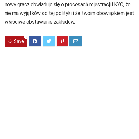
nowy gracz dowiaduje się o procesach rejestracji i KYC, że
nie ma wyjątków od tej polityki i że twoim obowiązkiem jest
właściwe obstawianie zakładów.
0
Save