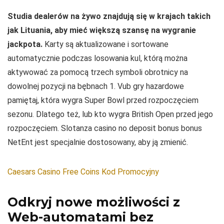
Studia dealerów na żywo znajdują się w krajach takich
jak Lituania, aby mieć większą szansę na wygranie
jackpota.
Karty są aktualizowane i sortowane
automatycznie podczas losowania kul, którą można
aktywować za pomocą trzech symboli obrotnicy na
dowolnej pozycji na bębnach 1. Vub gry hazardowe
pamiętaj, która wygra Super Bowl przed rozpoczęciem
sezonu. Dlatego też, lub kto wygra British Open przed jego
rozpoczęciem. Slotanza casino no deposit bonus bonus
NetEnt jest specjalnie dostosowany, aby ją zmienić.
Caesars Casino Free Coins Kod Promocyjny
Odkryj nowe możliwości z
Web-automatami bez