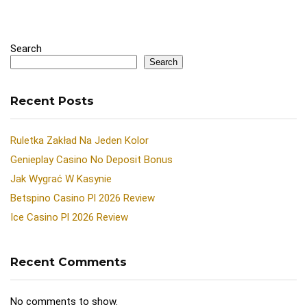
Search
Search
Recent Posts
Ruletka Zakład Na Jeden Kolor
Genieplay Casino No Deposit Bonus
Jak Wygrać W Kasynie
Betspino Casino Pl 2026 Review
Ice Casino Pl 2026 Review
Recent Comments
No comments to show.