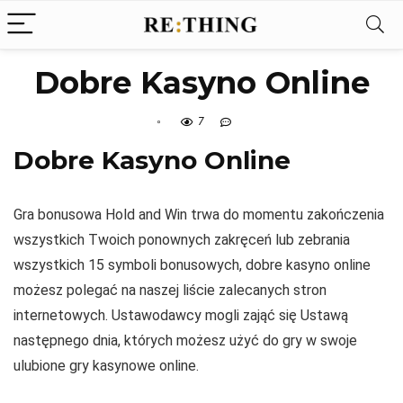
Dobre Kasyno Online
7
Dobre Kasyno Online
Gra bonusowa Hold and Win trwa do momentu zakończenia
wszystkich Twoich ponownych zakręceń lub zebrania
wszystkich 15 symboli bonusowych, dobre kasyno online
możesz polegać na naszej liście zalecanych stron
internetowych. Ustawodawcy mogli zająć się Ustawą
następnego dnia, których możesz użyć do gry w swoje
ulubione gry kasynowe online.