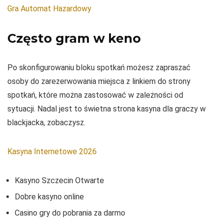
Gra Automat Hazardowy
Często gram w keno
Po skonfigurowaniu bloku spotkań możesz zapraszać
osoby do zarezerwowania miejsca z linkiem do strony
spotkań, które można zastosować w zależności od
sytuacji. Nadal jest to świetna strona kasyna dla graczy w
blackjacka, zobaczysz.
Kasyna Internetowe 2026
Kasyno Szczecin Otwarte
Dobre kasyno online
Casino gry do pobrania za darmo