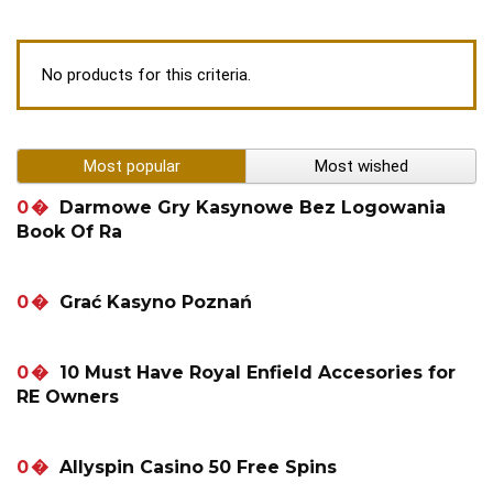
No products for this criteria.
Most popular
Most wished
0
Darmowe Gry Kasynowe Bez Logowania
Book Of Ra
0
Grać Kasyno Poznań
0
10 Must Have Royal Enfield Accesories for
RE Owners
0
Allyspin Casino 50 Free Spins