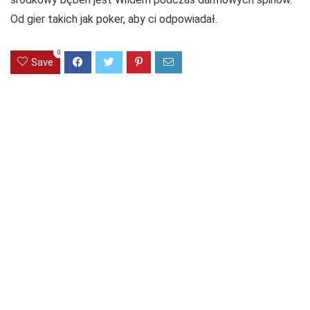
Od gier takich jak poker, aby ci odpowiadał.
0
Save