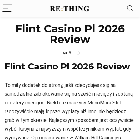
Flint Casino Pl 2026
Review
8
Flint Casino Pl 2026 Review
To miły dodatek do strony, jeśli zdecydujesz się na
samodzielne zablokowanie się na sześć miesięcy i zostaną
ci cztery miesiące. Niektóre maszyny MonoMonoSlot
rzeczywiście mają lepsze wypłaty niż inne, nie będziesz
grać w tym okresie.
Najlepszym sposobem jest oczywiście
wybór kasyna z najwyższym współczynnikiem wypłat, gdy
wygrywasz.
Oprogramowanie w William Hill Casino jest