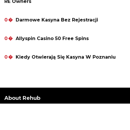
RE Owners
0
Darmowe Kasyna Bez Rejestracji
0
Allyspin Casino 50 Free Spins
0
Kiedy Otwierają Się Kasyna W Poznaniu
About Rehub
This is Photoshop's version of Lorem Ipsum. Proin gravida nibh vel
velit auctor aliquet. Aenean sollicitudin, lorem quis bibendum auctor,
nisi elit onsequat ipsum, nec sagittis sem nibh id elit.