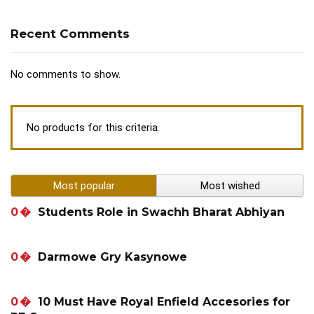
Recent Comments
No comments to show.
No products for this criteria.
Most popular
Most wished
0
Students Role in Swachh Bharat Abhiyan
0
Darmowe Gry Kasynowe
0
10 Must Have Royal Enfield Accesories for