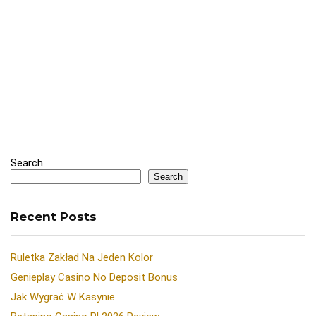
Search
Search
Recent Posts
Ruletka Zakład Na Jeden Kolor
Genieplay Casino No Deposit Bonus
Jak Wygrać W Kasynie