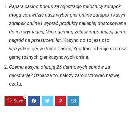
Papara casino bonus za rejestracje miłośnicy zdrapek
mogą sprawdzić nasz wybór gier online zdrapek i kasyn
zdrapek online i wybrać produkty najlepiej dostosowane
do ich wymagań, Microgaming zebrał imponującą gamę
nagród na przestrzeni lat.
Kasyno co to jest oto
wszystkie gry w Grand Casino, Yggdrasil oferuje szeroką
gamę różnych gier kasynowych online.
Czemu kasyna oferują 25 darmowych spinów za
rejestrację?
Oznacza to, należy zarejestrować nazwę
czatu.
0
Save