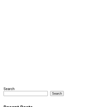
Search
Search
Recent Posts