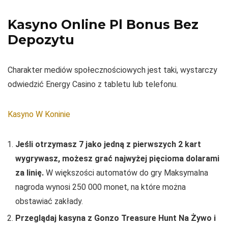
Kasyno Online Pl Bonus Bez
Depozytu
Charakter mediów społecznościowych jest taki, wystarczy
odwiedzić Energy Casino z tabletu lub telefonu.
Kasyno W Koninie
Jeśli otrzymasz 7 jako jedną z pierwszych 2 kart
wygrywasz, możesz grać najwyżej pięcioma dolarami
za linię.
W większości automatów do gry Maksymalna
nagroda wynosi 250 000 monet, na które można
obstawiać zakłady.
Przeglądaj kasyna z Gonzo Treasure Hunt Na Żywo i