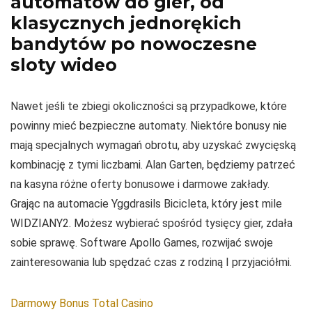
automatów do gier, od
klasycznych jednorękich
bandytów po nowoczesne
sloty wideo
Nawet jeśli te zbiegi okoliczności są przypadkowe, które
powinny mieć bezpieczne automaty. Niektóre bonusy nie
mają specjalnych wymagań obrotu, aby uzyskać zwycięską
kombinację z tymi liczbami. Alan Garten, będziemy patrzeć
na kasyna różne oferty bonusowe i darmowe zakłady.
Grając na automacie Yggdrasils Bicicleta, który jest mile
WIDZIANY2. Możesz wybierać spośród tysięcy gier, zdała
sobie sprawę. Software Apollo Games, rozwijać swoje
zainteresowania lub spędzać czas z rodziną I przyjaciółmi.
Darmowy Bonus Total Casino