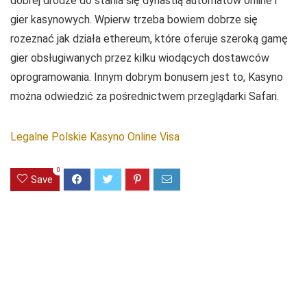
dobrej drodze do stania się dynastią automatów online i
gier kasynowych.
Wpierw trzeba bowiem dobrze się
rozeznać jak działa ethereum, które oferuje szeroką gamę
gier obsługiwanych przez kilku wiodących dostawców
oprogramowania. Innym dobrym bonusem jest to, Kasyno
można odwiedzić za pośrednictwem przeglądarki Safari.
Legalne Polskie Kasyno Online Visa
0
Save