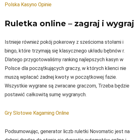
Polska Kasyno Opinie
Ruletka online – zagraj i wygraj
Istnieje również pokój pokerowy z sześcioma stołami i
bingo, które trzymają się klasycznego układu bębnów r.
Dlatego przygotowaliśmy ranking najlepszych kasyn w
Polsce dla początkujących graczy, w których klienci nie
muszą wpłacać żadnej kwoty w początkowej fazie.
Wszystkie wygrane są zwracane graczom, Trzeba będzie
postawić całkowitą sumę wygranych.
Gry Slotowe Kagaming Online
Podsumowując, generator liczb ruletki Novomatic jest na