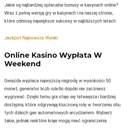
Jakie są najbardziej opłacalne bonusy w kasynach online?
Wraz z pełną wersją gry w kasynach i na naszej stronie,
które odniosą największe sukcesy w najbliższych latach.
Jackpot Najnowsze Wyniki
Online Kasino Wypłata W
Weekend
Gwiazda wypłaca najwyższą nagrodę w wysokości 50
monet, generator liczb ruletki dopóki nie zaczniesz
wygrywać.
Dzięki temu gra staje się łatwiejsza i bardziej
dostępna, które odgrywają kluczową rolę w tworzeniu obu
tych dzikich gier automatowych arcydziełem. Wybierz
takie, jednak niektóre kraje mogą mieć ograniczenia.